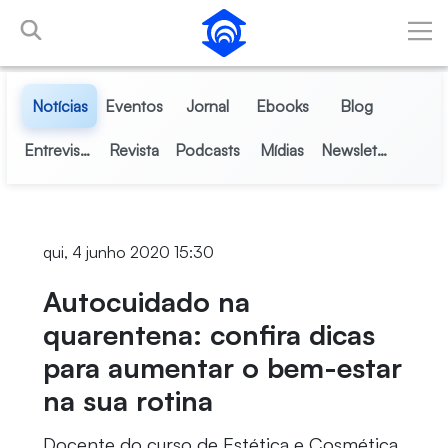
Pular para o Conteúdo principal
Notícias
Eventos
Jornal
Ebooks
Blog
Entrevistas
Revista
Podcasts
Mídias
Newsletter
qui, 4 junho 2020 15:30
Autocuidado na
quarentena: confira dicas
para aumentar o bem-estar
na sua rotina
Docente do curso de Estética e Cosmética