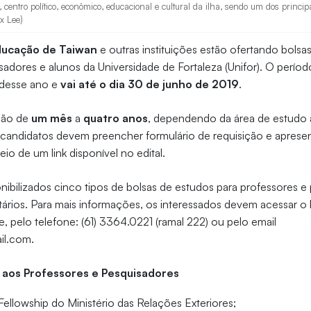
, centro político, econômico, educacional e cultural da ilha, sendo um dos princi
ix Lee)
Educação de Taiwan
e outras instituições estão ofertando bolsa
sadores e alunos da Universidade de Fortaleza (Unifor). O períod
desse ano e
vai até o dia 30 de junho de 2019
.
ção de
um mês
a
quatro anos
, dependendo da área de estudo a
s candidatos devem preencher formulário de requisição e aprese
o de um link disponível no edital.
onibilizados cinco tipos de bolsas de estudos para professores e
itários. Para mais informações, os interessados devem acessar o 
, pelo telefone: (61) 3364.0221 (ramal 222) ou pelo email
il.com.
 aos Professores e Pesquisadores
Fellowship do Ministério das Relações Exteriores;