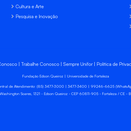
Cultura e Arte
Pesquisa e Inovação
 Conosco
Trabalhe Conosco
Sempre Unifor
Política de Priva
Fundação Edson Queiroz | Universidade de Fortaleza
ntral de Atendimento: (85) 3477-3000 | 3477-3400 | 99246-6625 (WhatsA
 Washington Soares, 1321 - Edson Queiroz - CEP 60811-905 - Fortaleza / CE - Br