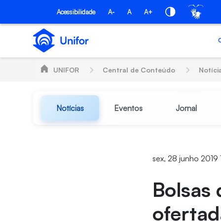
Pular para o Conteúdo principal
Acessibilidade
A-
A
A+
UNIFOR
Central de Conteúdo
Notíci
Notícias
Eventos
Jornal
sex, 28 junho 2019 
Bolsas 
oferta