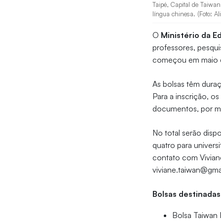
Taipé, Capital de Taiwan
língua chinesa. (Foto: Al
O
Ministério da 
professores, pesqui
começou em maio 
As bolsas têm dura
Para a inscrição, o
documentos, por mei
No total serão disp
quatro para univers
contato com Viviane
viviane.taiwan@gma
Bolsas destinadas
Bolsa Taiwan 