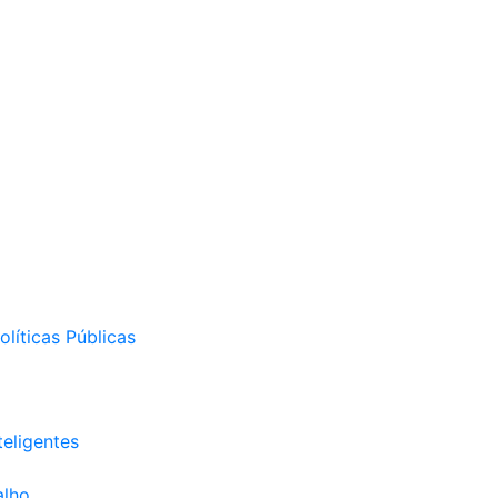
líticas Públicas
eligentes
alho