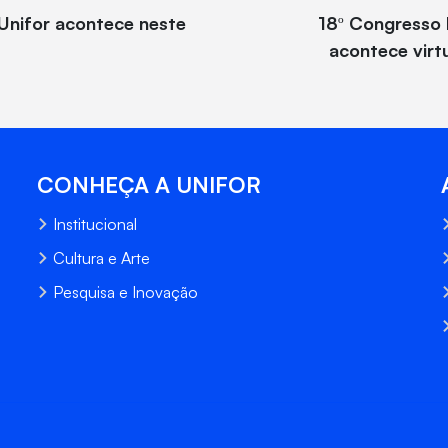
 Unifor acontece neste
18º Congresso B
acontece virt
CONHEÇA A UNIFOR
Institucional
Cultura e Arte
Pesquisa e Inovação