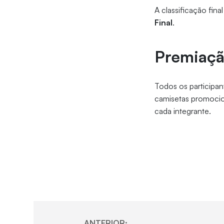
A classificação fin
Final
.
Premiaç
Todos os participant
camisetas promocio
cada integrante.
ANTERIOR: