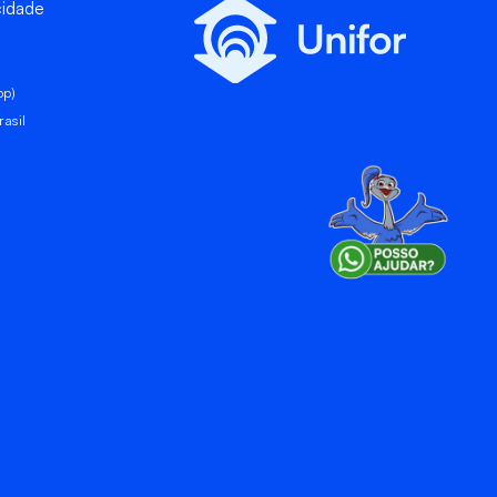
cidade
pp)
asil