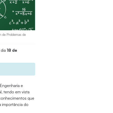
em de Problemas de
 dia
18 de
 Engenharia e
l, tendo em vista
de conhecimentos que
 a importância do