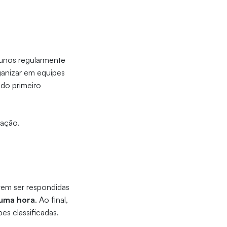
lunos regularmente
ganizar em equipes
 do primeiro
cação.
vem ser respondidas
 uma hora
. Ao final,
pes classificadas.