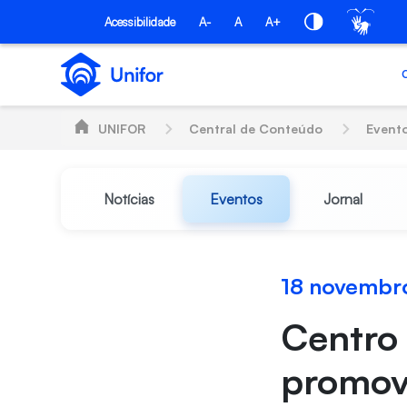
Pular para o Conteúdo principal
Acessibilidade
A-
A
A+
UNIFOR
Central de Conteúdo
Event
Notícias
Eventos
Jornal
18 novembr
Centro 
promov