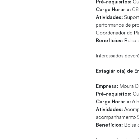
Pré-requisitos:
Cur
Carga Horária:
08h
Atividades:
Suport
performance de prod
Coordenador de Pla
Benefícios:
Bolsa e
Interessados deverã
Estagiário(a) de E
Empresa:
Moura D
Pré-requisitos:
Cur
Carga Horária:
6 h
Atividades:
Acompa
acompanhamento S
Benefícios:
Bolsa e