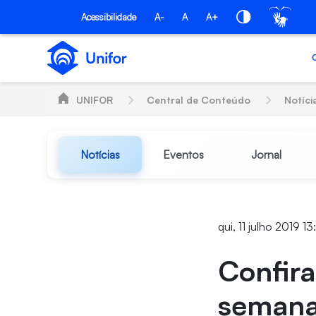
Pular para o Conteúdo principal
Acessibilidade
A-
A
A+
UNIFOR
Central de Conteúdo
Notíci
Notícias
Eventos
Jornal
qui, 11 julho 2019 1
Confira
semana 