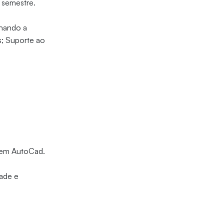
 semestre.
nhando a
s; Suporte ao
o em AutoCad.
ade e