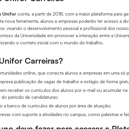
s Unifor
conta, a partir de 2018, com a maior plataforma para ge
ta nova ferramenta, alunos e empresas poderão ter acesso a div
for, visando o desenvolvimento pessoal e profissional dos nosso
misso da Universidade em promover a interação entre a Univer
nizando o contato inicial com o mundo do trabalho.
Unifor Carreiras?
tunidades online, que conecta alunos e empresas em uma só p
empresa publicação de vagas de trabalho e estágio de forma gratu
m receber os currículos dos alunos por e-mail ou acumular na 
al do período de candidaturas;
o a banco de currículos de alunos por área de atuação;
esas com suporte a atividades no campus, como palestras e feir
uno deve fazer para acessar a Pla