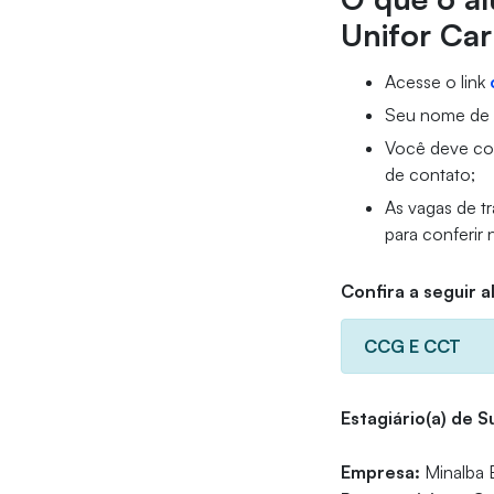
Unifor Car
Acesse o link
Seu nome de u
Você deve com
de contato;
As vagas de t
para conferir
Confira a seguir 
CCG E CCT
Estagiário(a) de 
Empresa:
Minalba B