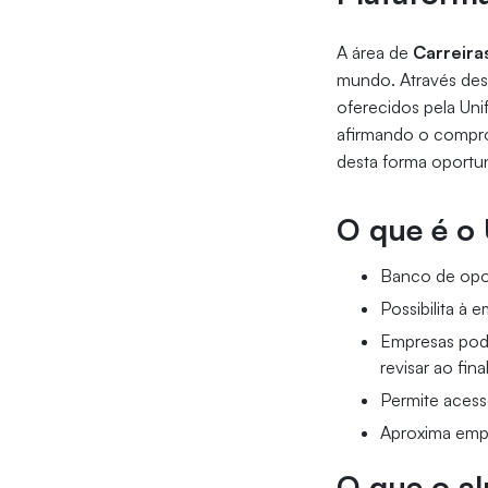
A área de
Carreira
mundo. Através des
oferecidos pela Uni
afirmando o compro
desta forma oportu
O que é o 
Banco de opor
Possibilita à 
Empresas pode
revisar ao fin
Permite acess
Aproxima empr
O que o al