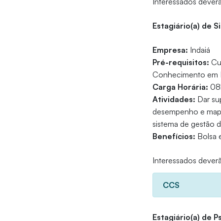
Interessados deverã
Estagiário(a) de 
Empresa:
Indaiá
Pré-requisitos:
Cur
Conhecimento em Ex
Carga Horária:
08h
Atividades:
Dar su
desempenho e mapea
sistema de gestão 
Benefícios:
Bolsa e
Interessados deverã
CCS
Estagiário(a) de P