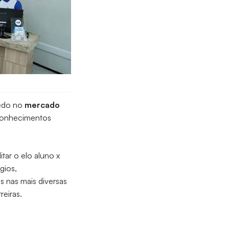
cedo no
mercado
 conhecimentos
tar o elo aluno x
gios,
s nas mais diversas
eiras.