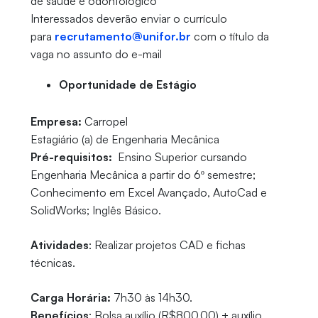
de saúde e odontológico
Interessados deverão enviar o currículo
para
recrutamento@unifor.br
com o título da
vaga no assunto do e-mail
Oportunidade de Estágio
Empresa:
Carropel
Estagiário (a) de Engenharia Mecânica
Pré-requisitos:
Ensino Superior cursando
Engenharia Mecânica a partir do 6º semestre;
Conhecimento em Excel Avançado,
AutoCad e
SolidWorks;
Inglês Básico.
Atividades
: Realizar projetos
CAD e fichas
técnicas.
Carga Horária:
7h30 às 14h30.
Benefícios
: Bolsa auxílio (R$800,00) + auxílio