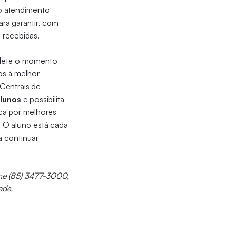
do atendimento
ara garantir, com
 recebidas.
eflete o momento
os à melhor
 Centrais de
alunos
e possibilita
ca por melhores
. O aluno está cada
a continuar
one (85) 3477-3000,
ade.