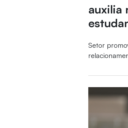
auxilia
estuda
Setor promov
relacionamen