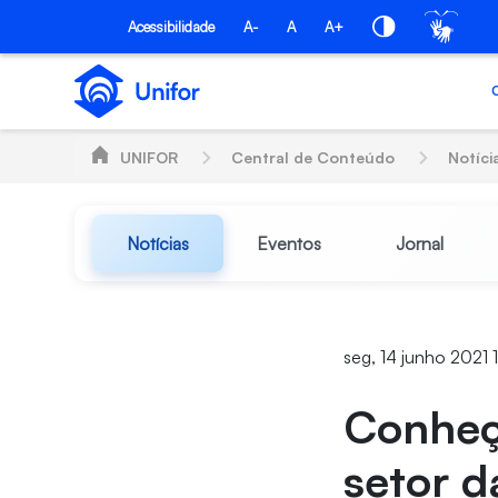
Pular para o Conteúdo principal
Acessibilidade
A-
A
A+
UNIFOR
Central de Conteúdo
Notíci
Notícias
Eventos
Jornal
seg, 14 junho 2021 
Conheç
setor d