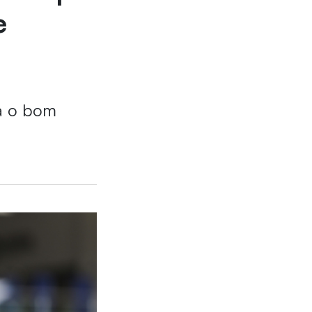
e
za o bom