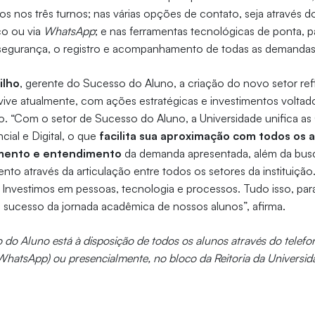
os nos três turnos; nas várias opções de contato, seja através 
co ou via
WhatsApp
; e nas ferramentas tecnológicas de ponta, p
 segurança, o registro e acompanhamento de todas as demandas
ilho
, gerente do Sucesso do Aluno, a criação do novo setor r
vive atualmente, com ações estratégicas e investimentos voltad
o. “Com o setor de Sucesso do Aluno, a Universidade unifica as
ial e Digital, o que
facilita sua aproximação com todos os 
imento e entendimento
da demanda apresentada, além da bus
to através da articulação entre todos os setores da instituição
 Investimos em pessoas, tecnologia e processos. Tudo isso, par
 sucesso da jornada acadêmica de nossos alunos”, afirma.
 do Aluno está à disposição de todos os alunos através do telef
atsApp) ou presencialmente, no bloco da Reitoria da Universid