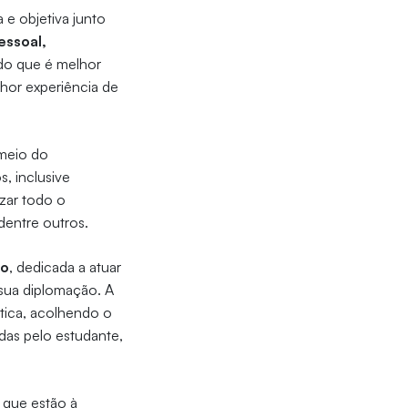
e objetiva junto
essoal,
 do que é melhor
lhor experiência de
 meio do
, inclusive
izar todo o
dentre outros.
no
, dedicada a atuar
sua diplomação. A
tica, acolhendo o
as pelo estudante,
 que estão à