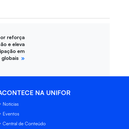
for reforça
ção e eleva
cipação em
 globais
ACONTECE NA UNIFOR
Notícias
Eventos
Central de Conteúdo