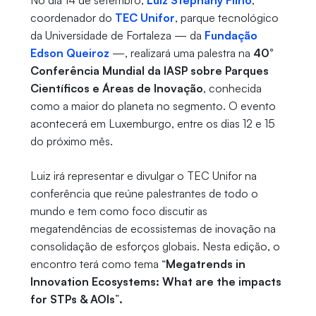
No dia 14 de setembro,
Luiz Stephany Filho
,
coordenador do
TEC Unifor
, parque tecnológico
da Universidade de Fortaleza — da
Fundação
Edson Queiroz
—, realizará uma palestra na
40°
Conferência Mundial da IASP sobre Parques
Científicos e Áreas de Inovação
, conhecida
como a maior do planeta no segmento. O evento
acontecerá em Luxemburgo, entre os dias 12 e 15
do próximo mês.
Luiz irá representar e divulgar o TEC Unifor na
conferência que reúne palestrantes de todo o
mundo e tem como foco discutir as
megatendências de ecossistemas de inovação na
consolidação de esforços globais. Nesta edição, o
encontro terá como tema “
Megatrends in
Innovation Ecosystems: What are the impacts
for STPs & AOIs
”
.