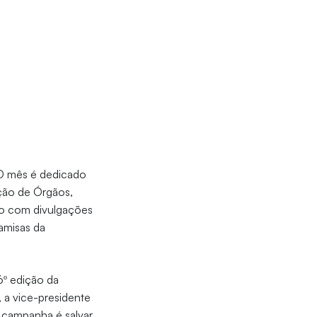
O mês é dedicado
ção de Órgãos,
do com divulgações
camisas da
6º edição da
 a vice-presidente
 campanha é salvar