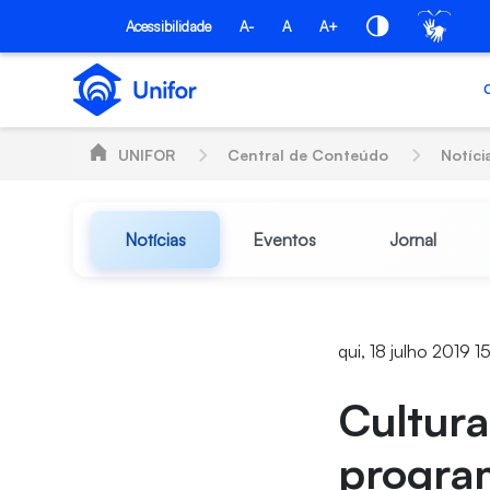
Pular para o Conteúdo principal
Acessibilidade
A-
A
A+
UNIFOR
Central de Conteúdo
Notíci
Notícias
Eventos
Jornal
qui, 18 julho 2019 1
Cultura
progra