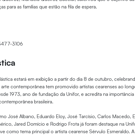
as para as famílias que estão na fila de espera.
 3477-3106
stica
lástica estará em exibição a partir do dia 8 de outubro, celebra
e arte contemporânea tem promovido artistas cearenses ao long
de 1973, ano de fundação da Unifor, e acredita na importância
contemporânea brasileira.
o José Albano, Eduardo Eloy, José Tarcísio, Carlos Macedo, E
rico, Jared Domício e Rodrigo Frota já foram destaque na Unifor
ve como tema principal o artista cearense Sérvulo Esmeraldo. A X