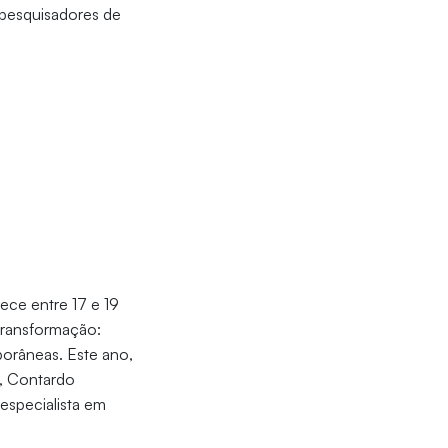
e pesquisadores de
ece entre 17 e 19
transformação:
porâneas. Este ano,
s, Contardo
 especialista em