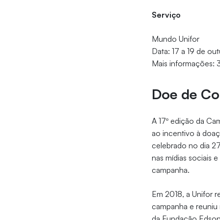
Serviço
Mundo Unifor
Data: 17 a 19 de ou
Mais informações:
Doe de Co
A 17º edição da Ca
ao incentivo à doa
celebrado no dia 2
nas mídias sociais 
campanha.
Em 2018, a Unifor r
campanha e reuniu 
da Fundação Edson 