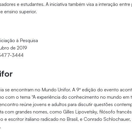
sadores e estudantes. A iniciativa também visa a interação entr
de ensino superior.
iciação à Pesquisa
tubro de 2019
 3477-3444
for
ncia se encontram no Mundo Unifor. A 9º edição do evento acont
ano com o tema “A experiência do conhecimento no mundo em 
O encontro reúne jovens e adultos para discutir questões contem
a com grandes nomes, como Gilles Lipovetsky, filósofo francê
go e escritor italiano radicado no Brasil, e Conrado Schlochauer,
.