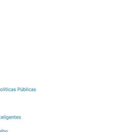
líticas Públicas
eligentes
alho