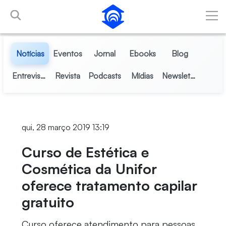
Pular para o Conteúdo principal
Notícias
Eventos
Jornal
Ebooks
Blog
Entrevistas
Revista
Podcasts
Mídias
Newsletter
qui, 28 março 2019 13:19
Curso de Estética e
Cosmética da Unifor
oferece tratamento capilar
gratuito
Curso oferece atendimento para pessoas