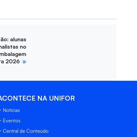
ção: alunas
nalistas no
Embalagem
ira 2026
ACONTECE NA UNIFOR
Notícias
Eventos
Central de Conteúdo