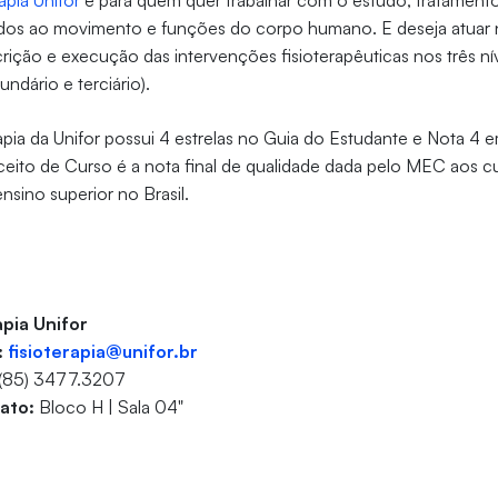
apia Unifor
é para quem quer trabalhar com o estudo, tratament
nados ao movimento e funções do corpo humano. E deseja atuar 
rição e execução das intervenções fisioterapêuticas nos três ní
undário e terciário).
apia da Unifor possui 4 estrelas no Guia do Estudante e Nota 4
eito de Curso é a nota final de qualidade dada pelo MEC aos 
ensino superior no Brasil.
apia Unifor
:
fisioterapia@unifor.br
(85) 3477.3207
tato:
Bloco H | Sala 04"