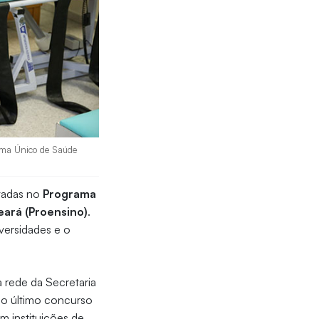
tema Único de Saúde
vadas no
Programa
eará (Proensino)
.
versidades e o
rede da Secretaria
No último concurso
m instituições de