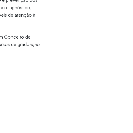
o e prevenção dos
no diagnóstico,
veis de atenção à
 em Conceito de
cursos de graduação