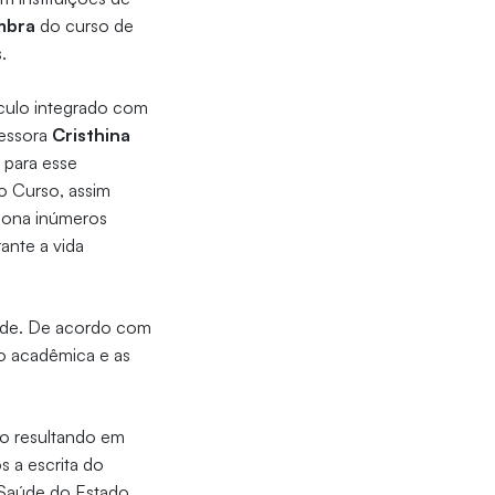
mbra
do curso de
s.
culo integrado com
essora
Cristhina
e para esse
o Curso, assim
ciona inúmeros
ante a vida
aúde. De acordo com
o acadêmica e as
io resultando em
s a escrita do
e Saúde do Estado