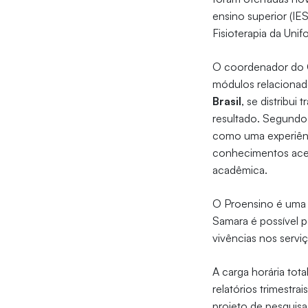
ensino superior (IE
Fisioterapia da Uni
O coordenador do C
módulos relacionado
Brasil
, se distribui
resultado. Segundo 
como uma experiênc
conhecimentos acer
acadêmica.
O Proensino é uma 
Samara é possível 
vivências nos servi
A carga horária tot
relatórios trimestr
projeto de pesquisa