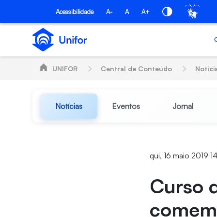
Pular para o Conteúdo principal
Acessibilidade
A-
A
A+
UNIFOR
Central de Conteúdo
Notíci
Notícias
Eventos
Jornal
qui, 16 maio 2019 1
Curso d
comemo