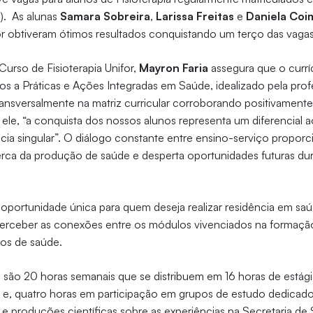
S). As alunas
Samara Sobreira
,
Larissa Freitas
e
Daniela Coi
for obtiveram ótimos resultados conquistando um terço das vaga
urso de Fisioterapia Unifor,
Mayron Faria
assegura que o currí
s a Práticas e Ações Integradas em Saúde, idealizado pela prof
 transversalmente na matriz curricular corroborando positivament
ele, “a conquista dos nossos alunos representa um diferencial a
ia singular”. O diálogo constante entre ensino-serviço propor
ca da produção de saúde e desperta oportunidades futuras dur
oportunidade única para quem deseja realizar residência em s
perceber as conexões entre os módulos vivenciados na formaçã
ços de saúde.
al são 20 horas semanais que se distribuem em 16 horas de estág
ais e, quatro horas em participação em grupos de estudo dedicado
 e produções científicas sobre as experiências na Secretaria d