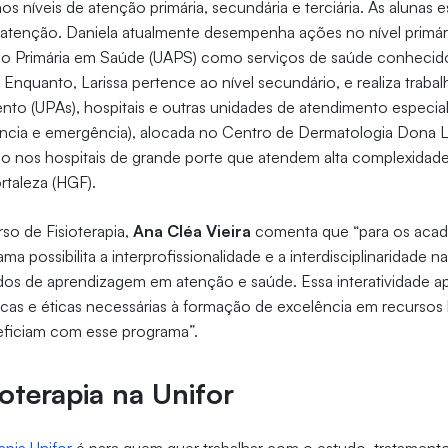
s níveis de atenção primária, secundária e terciária. As alunas 
e atenção. Daniela atualmente desempenha ações no nível primári
o Primária em Saúde (UAPS) como serviços de saúde conhecid
 Enquanto, Larissa pertence ao nível secundário, e realiza traba
nto (UPAs), hospitais e outras unidades de atendimento especia
ncia e emergência), alocada no Centro de Dermatologia Dona L
ário nos hospitais de grande porte que atendem alta complexidad
rtaleza (HGF).
so de Fisioterapia,
Ana Cléa Vieira
comenta que “para os aca
ama possibilita a interprofissionalidade e a interdisciplinaridade
ados de aprendizagem em atenção e saúde. Essa interatividade ap
cas e éticas necessárias à formação de excelência em recurso
ficiam com esse programa”.
ioterapia na Unifor