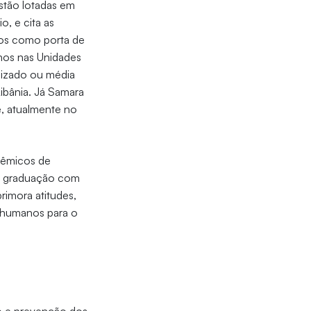
estão lotadas em
o, e cita as
os como porta de
lhos nas Unidades
lizado ou média
ibânia. Já Samara
e, atualmente no
dêmicos de
 na graduação com
rimora atitudes,
s humanos para o