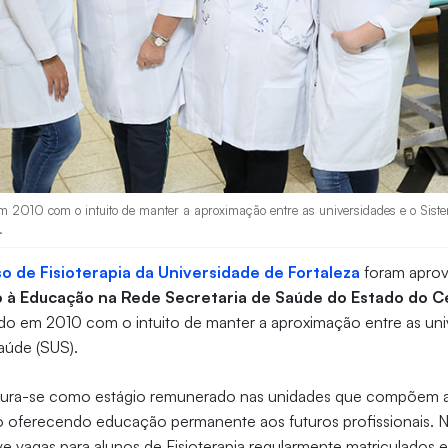
m 2010 com o intuito de manter a aproximação entre as universidades e o Sis
.
o de Fisioterapia da Universidade de Fortaleza
foram apro
o à Educação na Rede Secretaria de Saúde do Estado do C
do em 2010 com o intuito de manter a aproximação entre as uni
aúde (SUS).
ura-se como estágio remunerado nas unidades que compõem a 
 oferecendo educação permanente aos futuros profissionais. 
e vagas para alunos de Fisioterapia regularmente matriculados e