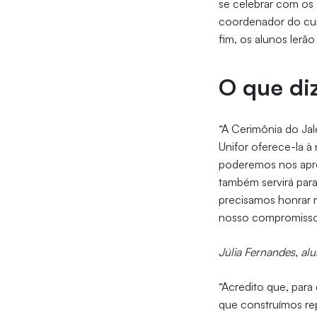
se celebrar com os 
coordenador do cur
fim, os alunos lerã
O que di
“A Cerimônia do Jale
Unifor oferece-la 
poderemos nos apres
também servirá par
precisamos honrar 
nosso compromisso 
Júlia Fernandes, al
“Acredito que, par
que construímos re