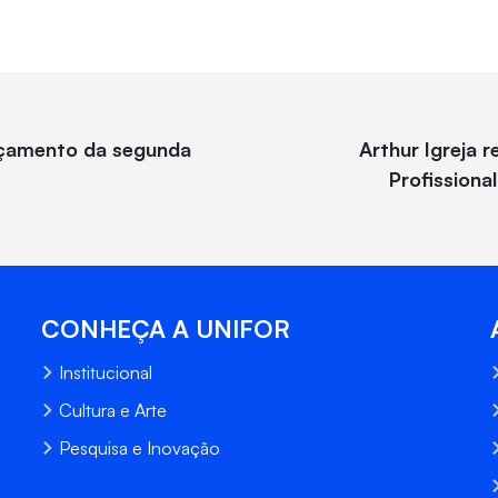
nçamento da segunda
Arthur Igreja r
Profissiona
CONHEÇA A UNIFOR
Institucional
Cultura e Arte
Pesquisa e Inovação