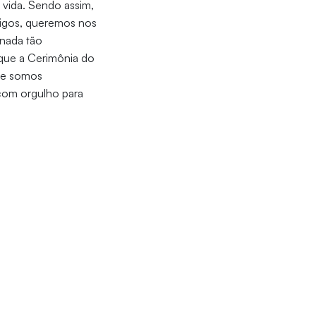
 vida. Sendo assim,
igos, queremos nos
 nada tão
 que a Cerimônia do
te somos
com orgulho para