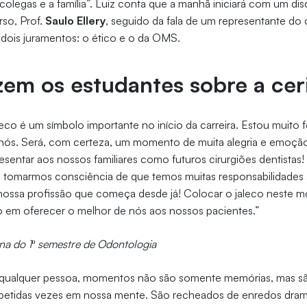
colegas e a família”. Luiz conta que a manhã iniciará com um di
so, Prof.
Saulo Ellery
, seguido da fala de um representante do
o dois juramentos: o ético e o da OMS.
zem os estudantes sobre a ce
co é um símbolo importante no início da carreira. Estou muito fe
à nós. Será, com certeza, um momento de muita alegria e emoç
entar aos nossos familiares como futuros cirurgiões dentistas!
a tomarmos consciência de que temos muitas responsabilidades a
nossa profissão que começa desde já! Colocar o jaleco neste 
em oferecer o melhor de nós aos nossos pacientes.”
una do 1º semestre de Odontologia
a qualquer pessoa, momentos não são somente memórias, mas sã
petidas vezes em nossa mente. São recheados de enredos dram