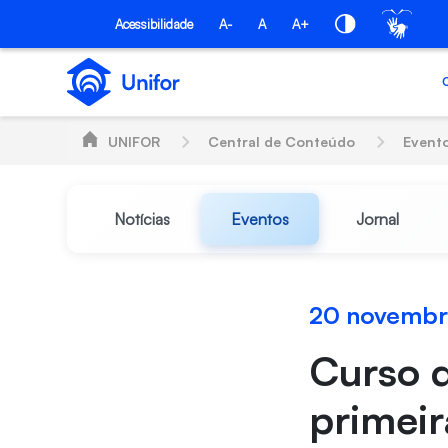
Pular para o Conteúdo principal
Acessibilidade
A-
A
A+
UNIFOR
Central de Conteúdo
Event
Notícias
Eventos
Jornal
20 novembr
Curso d
primeir