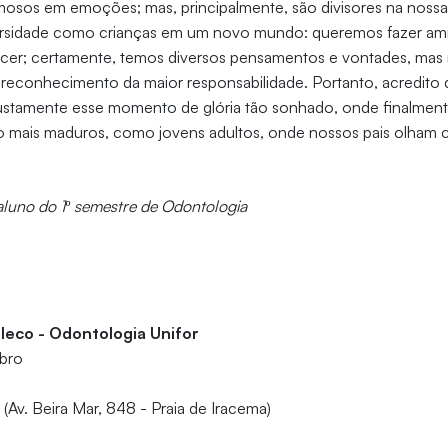
mosos em emoções; mas, principalmente, são divisores na nossa
rsidade como crianças em um novo mundo: queremos fazer am
rescer; certamente, temos diversos pensamentos e vontades, mas
reconhecimento da maior responsabilidade. Portanto, acredito
justamente esse momento de glória tão sonhado, onde finalmen
mais maduros, como jovens adultos, onde nossos pais olham 
aluno do 1º semestre de Odontologia
aleco - Odontologia Unifor
mbro
 (Av. Beira Mar, 848 - Praia de Iracema)