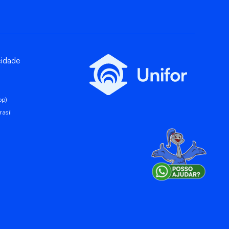
cidade
pp)
asil