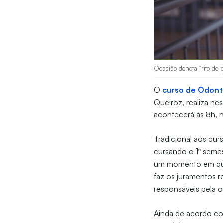
Ocasião denota "rito de 
O
curso de Odont
Queiroz, realiza n
acontecerá às 8h, n
Tradicional aos cur
cursando o 1º semes
um momento em que 
faz os juramentos r
responsáveis pela 
Ainda de acordo co