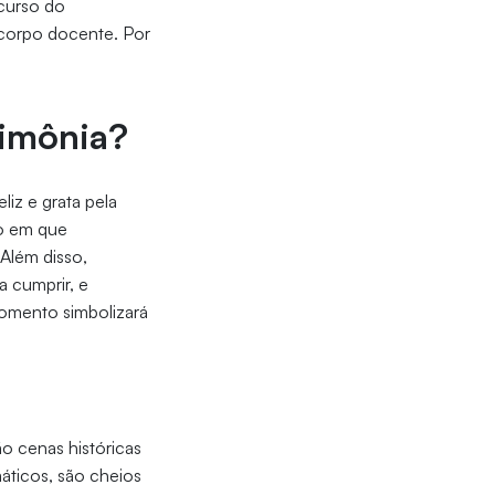
scurso do
 corpo docente. Por
rimônia?
liz e grata pela
ão em que
 Além disso,
 cumprir, e
momento simbolizará
o cenas históricas
áticos, são cheios