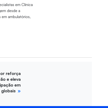
cialistas em Clínica
ngem desde a
s em ambulatórios,
for reforça
ção e eleva
cipação em
 globais