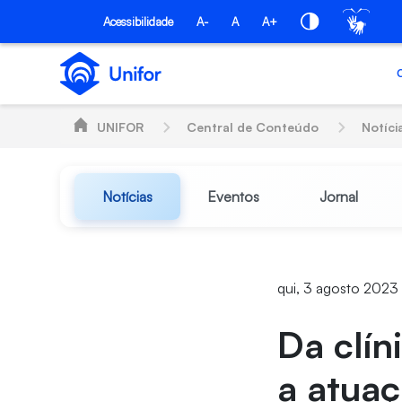
Pular para o Conteúdo principal
Acessibilidade
A-
A
A+
UNIFOR
Central de Conteúdo
Notíci
Notícias
Eventos
Jornal
qui, 3 agosto 2023
Da clín
a atua