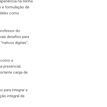
experiência na minha
co e formulação de
l deles como
professor do
pais desafios para
ativos digitais”,
, como a
a presencial.
ortante carga de
o para integrar a
ção integral de