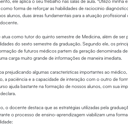
o, ele aplica o seu trebalho nas salas de aula. “Utilizo minha 
 como forma de reforçar as habilidades de raciocínio diagnósti
os alunos, duas áreas fundamentais para a atuação profissiona
 docente.
e atua como tutor do quinto semestre de Medicina, além de ser 
lidades do sexto semestre da graduação. Segundo ele, os princi
ormação de futuros médicos partem da geração denominada de “n
a carga muito grande de informações de maneira imediata.
ba prejudicando algumas características importantes ao médico
, a paciência e a capacidade de interação com o outro de form
rso ajuda bastante na formação de nossos alunos, com sua imp
, declara.
o, o docente destaca que as estratégias utilizadas pela graduaçã
durante o processo de ensino-aprendizagem viabilizam uma forma
alidade: