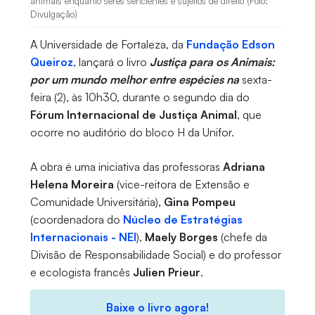
animais enquanto seres sencientes e sujeitos de direito (Foto:
Divulgação)
A Universidade de Fortaleza, da
Fundação Edson
Queiroz
, lançará o livro
Justiça para os Animais:
por um mundo melhor entre espécies na
sexta-
feira (2)
,
às 10h30,
durante o segundo dia do
Fórum Internacional de Justiça Animal
, que
ocorre no auditório do bloco H da Unifor.
A obra é uma iniciativa das professoras
Adriana
Helena Moreira
(vice-reitora de Extensão e
Comunidade Universitária),
Gina Pompeu
(coordenadora do
Núcleo de Estratégias
Internacionais - NEI
),
Maely Borges
(chefe da
Divisão de Responsabilidade Social) e do professor
e ecologista francês
Julien Prieur
.
Baixe o livro agora!