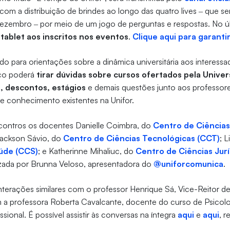
com a distribuição de brindes ao longo das quatro lives ‒ que se
 dezembro ‒ por meio de um jogo de perguntas e respostas. No ú
tablet aos inscritos nos eventos
.
Clique aqui para garantir
do para orientações sobre a dinâmica universitária aos interessa
ico poderá
tirar dúvidas sobre cursos ofertados pela Univer
s, descontos, estágios
e demais questões junto aos professore
 de conhecimento existentes na Unifor.
ncontros os docentes Danielle Coimbra, do
Centro de Ciência
Jackson Sávio, do
Centro de Ciências Tecnológicas (CCT)
; L
aúde (CCS)
; e Katherinne Mihaliuc, do
Centro de Ciências Jurí
izada por Brunna Veloso, apresentadora do
@uniforcomunica
.
 interações similares com o professor Henrique Sá, Vice-Reitor 
 a professora Roberta Cavalcante, docente do curso de Psicolog
sional. É possível assistir às conversas na íntegra
aqui
e
aqui
, 