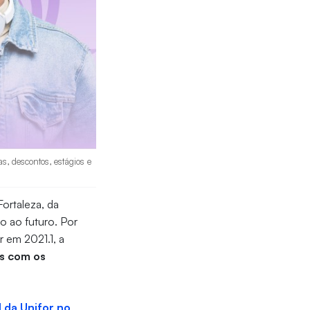
as, descontos, estágios e
ortaleza, da
 ao futuro. Por
r em 2021.1, a
is com os
l da Unifor no