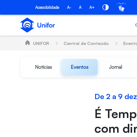
Pular para o Conteúdo principal
Acessibilidade
A-
A
A+
UNIFOR
Central de Conteúdo
Event
Notícias
Eventos
Jornal
De 2 a 9 d
É Tempo
com dir