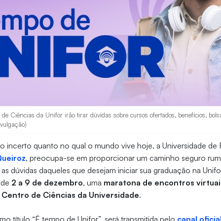
de Ciências da Unifor irão tirar dúvidas sobre cursos ofertados, benefícios, bols
vulgação)
incerto quanto no qual o mundo vive hoje, a Universidade de F
Queiroz
, preocupa-se em proporcionar um caminho seguro rumo
as as dúvidas daqueles que desejam iniciar sua graduação na Unifo
, de
2 a 9 de dezembro
, uma
maratona de encontros virtua
 Centro de Ciências da Universidade
.
o título “É tempo de Unifor”, será transmitida pelo
canal oficia