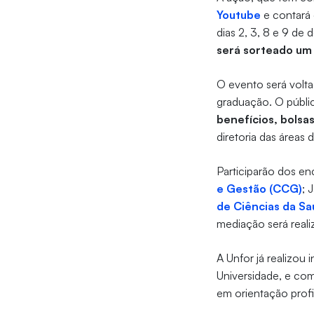
Youtube
e contará 
dias 2, 3, 8 e 9 de
será sorteado um 
O evento será volta
graduação. O públ
benefícios, bolsa
diretoria das áreas
Participarão dos e
e Gestão (CCG)
; 
de Ciências da S
mediação será real
A Unfor já realizou
Universidade, e com
em orientação profis