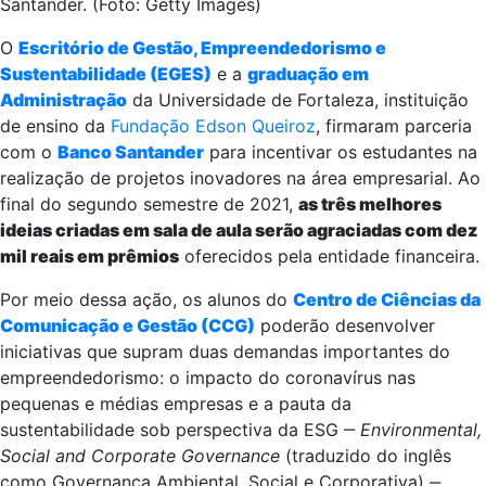
Santander. (Foto: Getty Images)
O
Escritório de Gestão, Empreendedorismo e
Sustentabilidade (EGES)
e a
graduação em
Administração
da Universidade de Fortaleza, instituição
de ensino da
Fundação Edson Queiroz
, firmaram parceria
com o
Banco Santander
para incentivar os estudantes na
realização de projetos inovadores na área empresarial. Ao
final do segundo semestre de 2021,
as três melhores
ideias criadas em sala de aula serão agraciadas com dez
mil reais em prêmios
oferecidos pela entidade financeira.
Por meio dessa ação, os alunos do
Centro de Ciências da
Comunicação e Gestão (CCG)
poderão desenvolver
iniciativas que supram duas demandas importantes do
empreendedorismo: o impacto do coronavírus nas
pequenas e médias empresas e a pauta da
sustentabilidade sob perspectiva da ESG ‒
Environmental,
Social and Corporate Governance
(traduzido do inglês
como Governança Ambiental, Social e Corporativa) ‒,