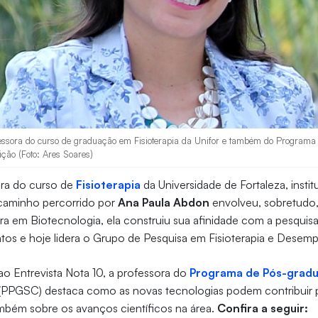
essora do curso de graduação em Fisioterapia da Unifor e também do Program
ição (Foto: Ares Soares)
ora do curso de
Fisioterapia
da Universidade de Fortaleza, insti
 caminho percorrido por
Ana Paula Abdon
envolveu, sobretudo, 
a em Biotecnologia, ela construiu sua afinidade com a pesquisa 
tos e hoje lidera o
Grupo de Pesquisa em Fisioterapia e Dese
o Entrevista Nota 10, a professora do
Programa de Pós-grad
(PPGSC) destaca como as novas tecnologias podem contribuir pa
mbém sobre os avanços científicos na área.
Confira a seguir: