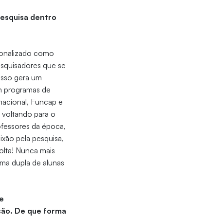
pesquisa dentro
cionalizado como
esquisadores que se
 Isso gera um
om programas de
 nacional, Funcap e
 voltando para o
ofessores da época,
xão pela pesquisa,
olta! Nunca mais
uma dupla de alunas
e
são. De que forma