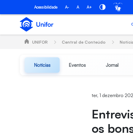
Pular para o Conteúdo principal
Acessibilidade
A-
A
A+
UNIFOR
Central de Conteúdo
Notíci
Notícias
Eventos
Jornal
ter, 1 dezembro 20
Entrevi
os bons