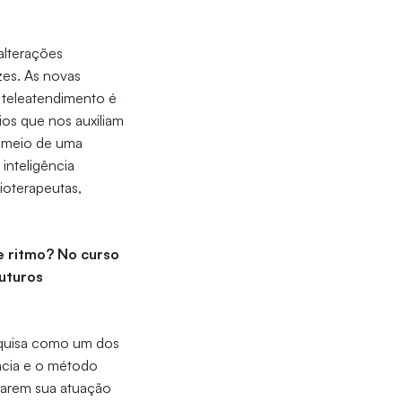
alterações
zes. As novas
o teleatendimento é
os que nos auxiliam
r meio de uma
inteligência
sioterapeutas,
e ritmo? No curso
futuros
esquisa como um dos
ncia e o método
utarem sua atuação