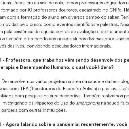
tíficas. Para além da sala de aula, temos professores engajados 
po formado por 10 professores doutores, cadastrado no CNPq. H
ram com a formação do aluno em diversos campo do saber. Te
romovidas pelo curso, como eventos científicos e palestras. Nos
 pela existência de equipamentos de avaliação e de tratamento
os também oferecendo aos nossos alunos diversas oportunida
és das lives, convidando pesquisadores internacionais.
0 - Professora, que trabalhos vêm sendo desenvolvidos p
oterapia e Desempenho Humano, o qual você lidera?
-
Desenvolvemos vários projetos na área da saúde e da tecnolo
ssoas com TEA (Transtornos do Espectro Autista) e para avaliação
olvidos com pesquisa na área desportiva. Também realizamos pe
 investigando os impactos do uso do
smartphone
na saúde físi
 parceria com outras instituições.
0 - Agora falando sobre a pandemia: recentemente, você p