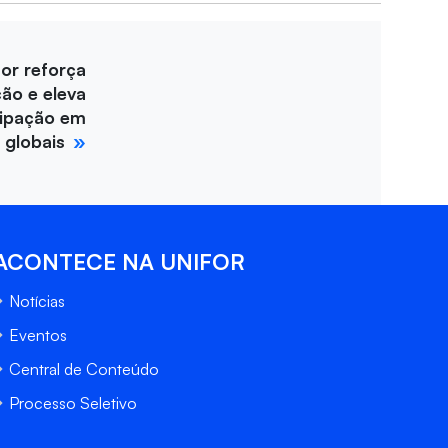
for reforça
ção e eleva
cipação em
 globais
ACONTECE NA UNIFOR
Notícias
Eventos
Central de Conteúdo
Processo Seletivo