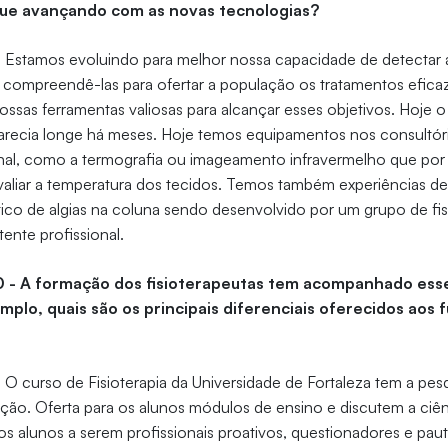
ue avançando com as novas tecnologias?
-
Estamos evoluindo para melhor nossa capacidade de detectar 
 compreendê-las para ofertar a população os tratamentos efica
ossas ferramentas valiosas para alcançar esses objetivos. Hoje 
parecia longe há meses. Hoje temos equipamentos nos consultóri
onal, como a termografia ou imageamento infravermelho que po
avaliar a temperatura dos tecidos. Temos também experiências de 
óstico de algias na coluna sendo desenvolvido por um grupo de fi
ente profissional.
10 - A formação dos fisioterapeutas tem acompanhado ess
mplo, quais são os principais diferenciais oferecidos aos 
-
O curso de Fisioterapia da Universidade de Fortaleza tem a p
ação. Oferta para os alunos módulos de ensino e discutem a ciê
a os alunos a serem profissionais proativos, questionadores e pa