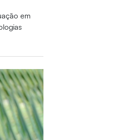
duação em
ologias