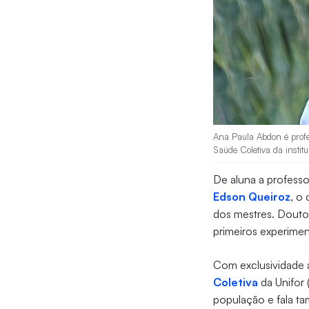
Ana Paula Abdon é prof
Saúde Coletiva da institu
De aluna a profess
Edson Queiroz
, o
dos mestres. Doutor
primeiros experimen
Com exclusividade a
Coletiva
da Unifor 
população e fala ta