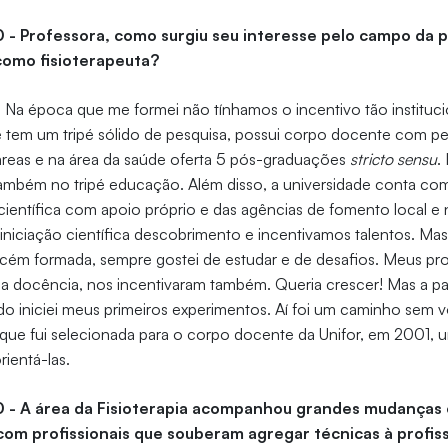
0 - Professora, como surgiu seu interesse pelo campo da 
como fisioterapeuta?
-
Na época que me formei não tínhamos o incentivo tão institu
e tem um tripé sólido de pesquisa, possui corpo docente com p
reas e na área da saúde oferta 5 pós-graduações
stricto sensu
.
também no tripé educação.
Além disso, a universidade conta c
 científica com apoio próprio e das agências de fomento local e
niciação científica descobrimento e incentivamos talentos. Mas
ecém formada, sempre gostei de estudar e de desafios. Meus pr
a docência, nos incentivaram também. Queria crescer! Mas a pai
do iniciei meus primeiros experimentos. Aí foi um caminho sem v
que fui selecionada para o corpo docente da Unifor, em 2001, 
ientá-las.
0 - A área da Fisioterapia acompanhou grandes mudanças 
om profissionais que souberam agregar técnicas à profis