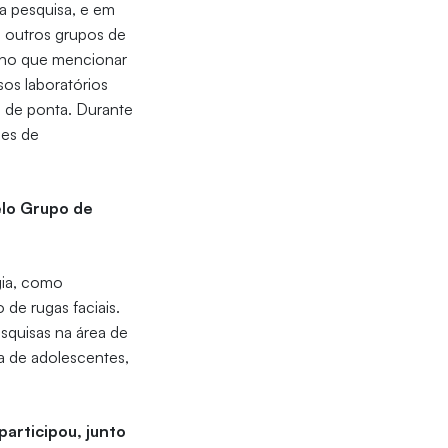
na pesquisa, e em
á outros grupos de
nho que mencionar
sos laboratórios
 de ponta. Durante
des de
elo Grupo de
gia, como
 de rugas faciais.
squisas na área de
ca de adolescentes,
articipou, junto