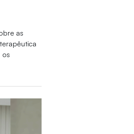
sobre as
oterapêutica
r os