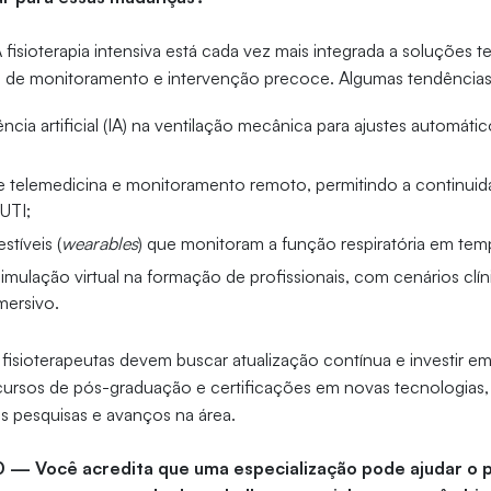
fisioterapia intensiva está cada vez mais integrada a soluções 
l de monitoramento e intervenção precoce. Algumas tendências 
ência artificial (IA) na ventilação mecânica para ajustes automát
e telemedicina e monitoramento remoto, permitindo a continuida
 UTI;
stíveis (
wearables
) que monitoram a função respiratória em temp
mulação virtual na formação de profissionais, com cenários clíni
mersivo.
s fisioterapeutas devem buscar atualização contínua e investir 
cursos de pós-graduação e certificações em novas tecnologias,
s pesquisas e avanços na área.
0 — Você acredita que uma especialização pode ajudar o p