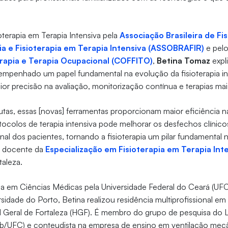
oterapia em Terapia Intensiva pela
Associação Brasileira de Fi
ia e Fisioterapia em Terapia Intensiva (ASSOBRAFIR)
e pel
erapia e Terapia Ocupacional (COFFITO)
,
Betina Tomaz
expl
empenhado um papel fundamental na evolução da fisioterapia in
r precisão na avaliação, monitorização contínua e terapias mai
utas, essas [novas] ferramentas proporcionam maior eficiência na 
tocolos de terapia intensiva pode melhorar os desfechos clínicos
al dos pacientes, tornando a fisioterapia um pilar fundamental
 a docente da
Especialização em Fisioterapia em Terapia Int
taleza.
a em Ciências Médicas pela Universidade Federal do Ceará (UF
sidade do Porto, Betina realizou residência multiprofissional em 
l Geral de Fortaleza (HGF). É membro do grupo de pesquisa do 
b/UFC) e conteudista na empresa de ensino em ventilação mecâ