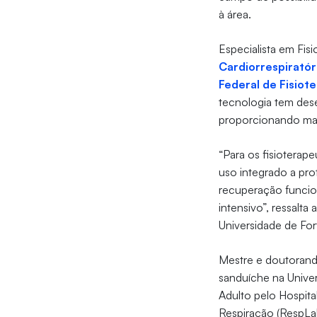
à área.
Especialista em Fisi
Cardiorrespiratór
Federal de Fisiot
tecnologia tem des
proporcionando maio
“Para os fisioterape
uso integrado a pro
recuperação funcion
intensivo”, ressalta
Universidade de For
Mestre e doutorand
sanduíche na Univer
Adulto pelo Hospita
Respiração (RespLa