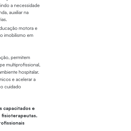
indo a necessidade
a, auxiliar na
ias.
eeducação motora e
 do imobilismo em
tação, permitem
e multiprofissional,
biente hospitalar.
nicos e acelerar a
 no cuidado
s capacitados e
fisioterapeutas.
ofissionais