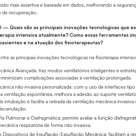
são mais assertiva e baseada em dados, melhorando a seguranç
 de recuperação.
0 — Quais são as principais inovações tecnológicas que e
oterapia intensiva atualmente? Como essas ferramentas i
acientes e na atuação dos fisioterapeutas?
tre as principais inovações tecnológicas na fisioterapia intensi
cânica Avançada: traz modos ventilatórios inteligentes e estrat
minimizam complicações associadas à ventilação prolongada.
cânica não invasiva personalizada: com o uso de interfaces tip
 a ventilação espontânea, melhora a adesão ao suporte ventilató
 intubação e facilita a retirada da ventilação mecânica invasiva 
decanulação.
ia Pulmonar e Diafragmática: permite avaliar a função diafragmát
ecânica respiratória de forma não invasiva.
 Dispositivos de Insuflação-Exsuflação Mecânica: facilitam a 