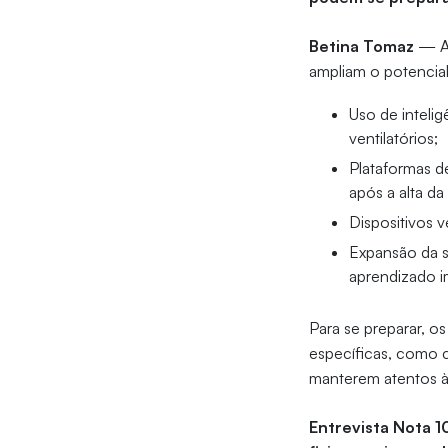
Betina Tomaz
— A 
ampliam o potencia
Uso de intelig
ventilatórios;
Plataformas d
após a alta da
Dispositivos ve
Expansão da si
aprendizado i
Para se preparar, o
específicas, como 
manterem atentos à
Entrevista Nota 1