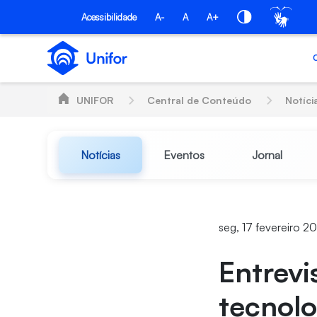
Pular para o Conteúdo principal
Acessibilidade
A-
A
A+
UNIFOR
Central de Conteúdo
Notíci
Notícias
Eventos
Jornal
seg, 17 fevereiro 
Entrevi
tecnolo