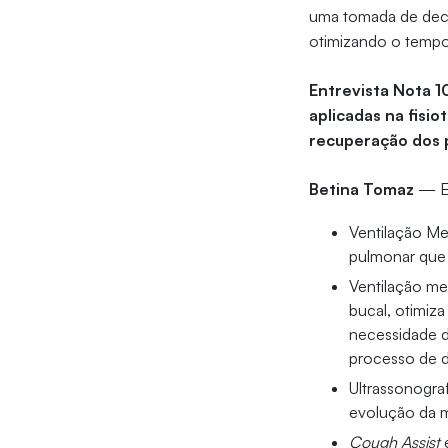
uma tomada de deci
otimizando o tempo
Entrevista Nota 1
aplicadas na fisi
recuperação dos p
Betina Tomaz
— En
Ventilação Me
pulmonar que 
Ventilação me
bucal, otimiza
necessidade de
processo de 
Ultrassonograf
evolução da m
Cough Assist
e