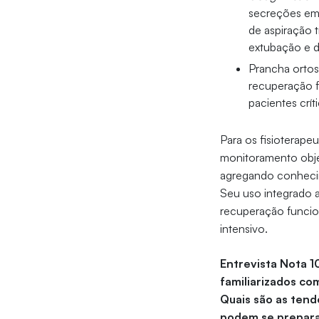
secreções em 
de aspiração t
extubação e d
Prancha ortos
recuperação f
pacientes crít
Para os fisioterape
monitoramento objet
agregando conhecim
Seu uso integrado a
recuperação funcion
intensivo.
Entrevista Nota 1
familiarizados co
Quais são as tendê
podem se prepara