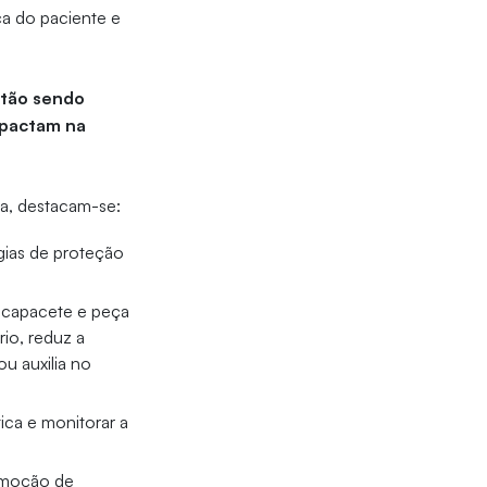
a do paciente e
stão sendo
mpactam na
va, destacam-se:
égias de proteção
o capacete e peça
rio, reduz a
ou auxilia no
ica e monitorar a
remoção de