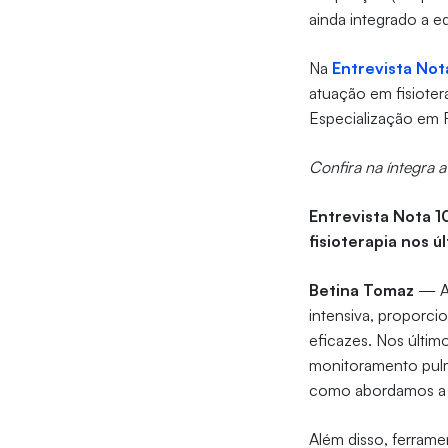
ainda integrado a 
Na
Entrevista Not
atuação em fisiotera
Especialização em F
Confira na íntegra a
Entrevista Nota 1
fisioterapia nos ú
Betina Tomaz
— A 
intensiva, proporci
eficazes. Nos últi
monitoramento pulmo
como abordamos a re
Além disso, ferrame