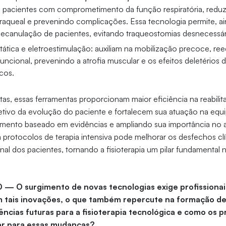
pacientes com comprometimento da função respiratória, reduz
raqueal e prevenindo complicações. Essa tecnologia permite, aind
ecanulação de pacientes, evitando traqueostomias desnecessár
tática e eletroestimulação: auxiliam na mobilização precoce, r
uncional, prevenindo a atrofia muscular e os efeitos deletérios
icos.
utas, essas ferramentas proporcionam maior eficiência na reabili
ivo da evolução do paciente e fortalecem sua atuação na equip
ento baseado em evidências e ampliando sua importância no am
 protocolos de terapia intensiva pode melhorar os desfechos clí
al dos pacientes, tornando a fisioterapia um pilar fundamental
0 — O surgimento de novas tecnologias exige profissionai
m tais inovações, o que também repercute na formação de 
ncias futuras para a fisioterapia tecnológica e como os pr
r para essas mudanças?