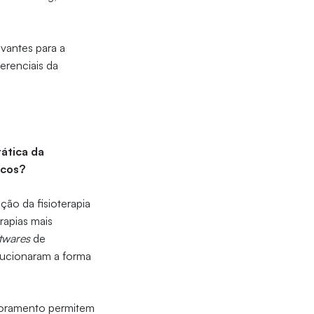
evantes para a
ferenciais da
ática da
icos?
o da fisioterapia
rapias mais
twares
de
olucionaram a forma
itoramento permitem