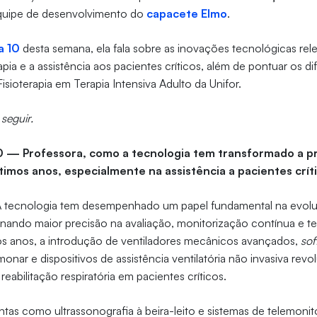
equipe de desenvolvimento do
capacete Elmo
.
a 10
desta semana, ela fala sobre as inovações tecnológicas rel
pia e a assistência aos pacientes críticos, além de pontuar os di
isioterapia em Terapia Intensiva Adulto da Unifor.
 seguir.
0 — Professora, como a tecnologia tem transformado a pr
ltimos anos, especialmente na assistência a pacientes crít
tecnologia tem desempenhado um papel fundamental na evoluçã
onando maior precisão na avaliação, monitorização contínua e te
mos anos, a introdução de ventiladores mecânicos avançados,
sof
nar e dispositivos de assistência ventilatória não invasiva rev
abilitação respiratória em pacientes críticos.
ntas como ultrassonografia à beira-leito e sistemas de telemon