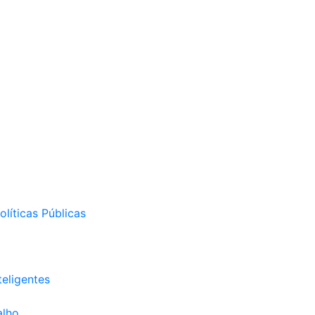
líticas Públicas
eligentes
alho