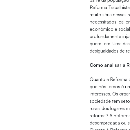
parte da população
Reforma Trabalhist
muito séria nessas
necessitados, cai 
econômico e social. 
profundamente inju
quem tem. Uma das 
desigualdades de r
Como analisar a R
Quanto à Reforma d
que nós temos é um
interesses. Os orga
sociedade tem seto
rurais dos lugares m
reforma? A Reforma 
desempregada ou su