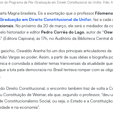
sor do Programa de Pós-Graduação em Direito Constitucional da Unifor. Foto: A
arta Magna brasileira. Eis a exortação que o professor
Filomeno
Graduação em Direito Constitucional da Unifor
, faz a cada
cionais
. No próximo dia 20 de março, ele será o mediador da c
elo historiador e editor
Pedro Corrêa do Lago
, autor de
“Osw
a”
(Editora Capivara), às 17h, no Auditório da Biblioteca Central d
a gaúcho, Oswaldo Aranha foi um dos principais articuladores d
lio Vargas ao poder. Assim, a partir de suas idéias e biografia pol
ca é convidada a debater temas transversais da atualidade qu
e a luta pela democracia no Brasil tentava romper com as oliga
s.
do Direito Constitucional, o encontro também traz de volta a C
u Constituição de Weimar, ela que, segundo o professor, “deu
 Constitucionalismo Social, ou seja, o Estado e a Constituiç
ciedade e na economia”.