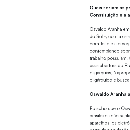
Quais seriam as p
Constituição e a 
Osvaldo Aranha emer
do Sul -, com a ch
com-leite e a emer
contemplando sobre
trabalho possuíam. 
essa abertura do Br
oligarquias, à apro
oligárquico e busca
Oswaldo Aranha ap
Eu acho que o Osva
brasileiros não sup
aparelhos, os eletr