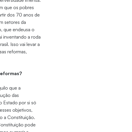
perversidade imensa.
em que os pobres
rtir dos 70 anos de
m setores da
mo, que endeusa o
i inventando a roda
il. Isso vai levar a
sas reformas,
reformas?
quilo que a
edução das
 Estado por si só
esses objetivos,
xo a Constituição.
Constituição pode