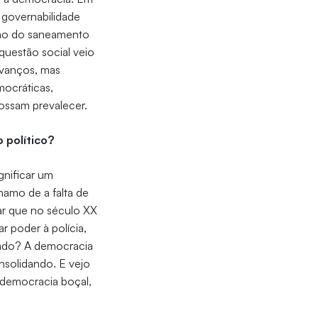
 governabilidade
tão do saneamento
 questão social veio
avanços, mas
ocráticas,
possam prevalecer.
 político?
gnificar um
amo de a falta de
nar que no século XX
 poder à polícia,
stado? A democracia
nsolidando. E vejo
 democracia boçal,