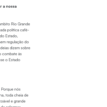
r a nossa
 âmbito Rio Grande
da política café-
 do Estado,
 nem regulação do
ideias dizem sobre
 o combate às
asse o Estado
? Porque nós
na, toda cheia de
zoável e grande