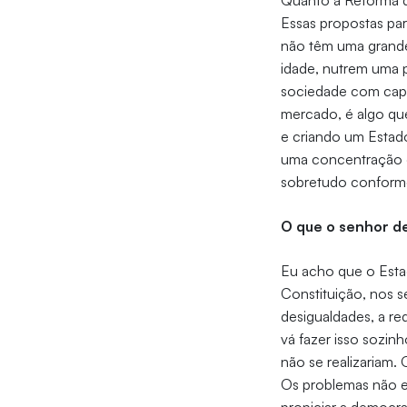
Quanto à Reforma da
Essas propostas pa
não têm uma grande 
idade, nutrem uma 
sociedade com capac
mercado, é algo qu
e criando um Estado
uma concentração d
sobretudo conforme 
O que o senhor d
Eu acho que o Estad
Constituição, nos s
desigualdades, a re
vá fazer isso sozin
não se realizariam. 
Os problemas não es