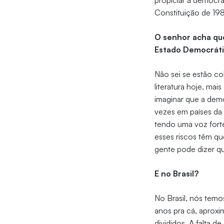
propiciar a democra
Constituição de 198
O senhor acha qu
Estado Democráti
Não sei se estão co
literatura hoje, ma
imaginar que a dem
vezes em países da
tendo uma voz forte
esses riscos têm qu
gente pode dizer q
E no Brasil?
No Brasil, nós tem
anos pra cá, aproxi
divididos. A falta 