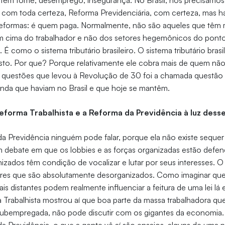
 tem fome, desemprego, insegurança. No Brasil, nós precisamos
a com toda certeza, Reforma Previdenciária, com certeza, mas 
 reformas: é quem paga. Normalmente, não são aqueles que têm m
em cima do trabalhador e não dos setores hegemônicos do ponto
É como o sistema tributário brasileiro. O sistema tributário brasi
sto. Por que? Porque relativamente ele cobra mais de quem nã
questões que levou à Revolução de 30 foi a chamada questão so
enda que haviam no Brasil e que hoje se mantêm.
eforma Trabalhista e a Reforma da Previdência à luz dess
a Previdência ninguém pode falar, porque ela não existe seque
 debate em que os lobbies e as forças organizadas estão defe
nizados têm condição de vocalizar e lutar por seus interesses. 
res que são absolutamente desorganizados. Como imaginar que
ais distantes podem realmente influenciar a feitura de uma lei lá 
Trabalhista mostrou aí que boa parte da massa trabalhadora que
bempregada, não pode discutir com os gigantes da economia. 