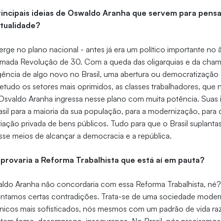
rincipais ideias de Oswaldo Aranha que servem para pensa
atualidade?
ge no plano nacional - antes já era um político importante no
amada Revolução de 30. Com a queda das oligarquias e da chama
gência de algo novo no Brasil, uma abertura ou democratização
tudo os setores mais oprimidos, as classes trabalhadores, que
Osvaldo Aranha ingressa nesse plano com muita potência. Suas 
asil para a maioria da sua população, para a modernização, para
priação privada de bens públicos. Tudo para que o Brasil suplant
sse meios de alcançar a democracia e a república.
rovaria a Reforma Trabalhista que está aí em pauta?
ldo Aranha não concordaria com essa Reforma Trabalhista, né
lantamos certas contradições. Trata-se de uma sociedade moder
ônicos mais sofisticados, nós mesmos com um padrão de vida ra