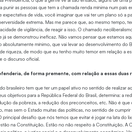
 Previdência, o que a gente vê aí são ensaios, alguns de uma 
ra punir as pessoas que tem a chamada renda mínima num país 
expectativa de vida, você imaginar que vai ter um plano só a pa
perversidade extrema. Mas me parece que, ao mesmo tempo, te
idade de vigilância, de reagir a isso. O chamado neoliberalis
e já se demonstrou ineficaz. Não vamos pensar que estamos aqu
 absolutamente mínimo, que vai levar ao desenvolvimento do Bras
e riqueza, de modo que eu tenho muito temor em relação a es
o discurso oficial.
efenderia, de forma premente, com relação a essas duas 
o brasileiro tem que ter um papel ativo no sentido de realizar a
eus objetivos para a República Federal do Brasil, determina: a r
dução da pobreza, a redução dos preconceitos, etc. Não é que o
ho, mas sem o Estado muitas das políticas, no sentido de cumprir 
O principal desafio que nós temos que evitar é jogar na lata do li
tão na Constituição. Estão no não respeito à Constituição. A 