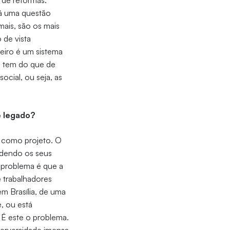
 de reformas.
há uma questão
ais, são os mais
 de vista
leiro é um sistema
o tem do que de
cial, ou seja, as
e legado?
r como projeto. O
ndendo os seus
O problema é que a
 trabalhadores
em Brasília, de uma
, ou está
É este o problema.