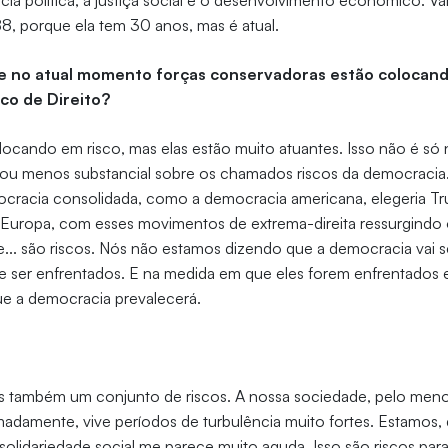
cia política, a justiça social e o desenvolvimento econômico. V
8, porque ela tem 30 anos, mas é atual.
e no atual momento forças conservadoras estão colocand
co de Direito?
locando em risco, mas elas estão muito atuantes. Isso não é só 
is ou menos substancial sobre os chamados riscos da democracia
ocracia consolidada, como a democracia americana, elegeria T
 Europa, com esses movimentos de extrema-direita ressurgindo 
... são riscos. Nós não estamos dizendo que a democracia vai 
e ser enfrentados. E na medida em que eles forem enfrentados 
ue a democracia prevalecerá.
os também um conjunto de riscos. A nossa sociedade, pelo meno
madamente, vive períodos de turbulência muito fortes. Estamos,
de solidariedade social me parece muito aguda. Isso são riscos pa