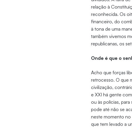
relação à Constitui
reconhecida. Os oi
financeiro, do comba
à tona de uma mane
também vivemos mom
republicanas, os se
Onde é que o sen
Acho que forças lib
retrocesso. O que 
civilização, contrá
e XXI há gente com
ou às polícias, par
pode até não se ac
neste momento no B
que tem levado a u