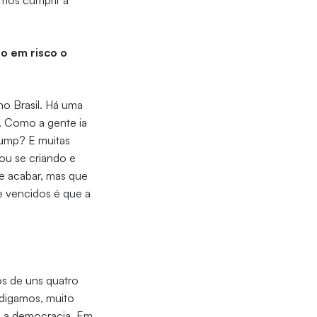
amos cumprir a
o em risco o
no Brasil. Há uma
. Como a gente ia
rump? E muitas
ou se criando e
se acabar, mas que
e vencidos é que a
s de uns quatro
 digamos, muito
ra a democracia. Em