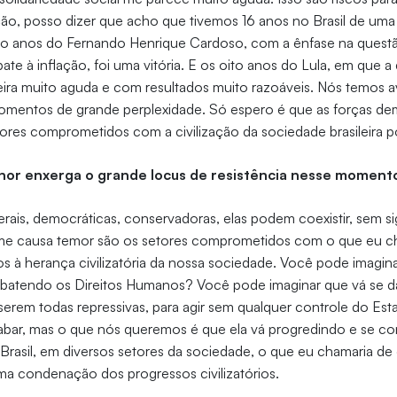
ção, posso dizer que acho que tivemos 16 anos no Brasil de uma
to anos do Fernando Henrique Cardoso, com a ênfase na ques
te à inflação, foi uma vitória. E os oito anos do Lula, em que a
ira muito aguda e com resultados muito razoáveis. Nós temos 
entos de grande perplexidade. Só espero é que as forças dem
tores comprometidos com a civilização da sociedade brasileira 
hor enxerga o grande locus de resistência nesse momento
erais, democráticas, conservadoras, elas podem coexistir, sem si
me causa temor são os setores comprometidos com o que eu ch
rios à herança civilizatória da nossa sociedade. Você pode imagi
batendo os Direitos Humanos? Você pode imaginar que vá se dar
a serem todas repressivas, para agir sem qualquer controle do E
abar, mas o que nós queremos é que ela vá progredindo e se co
rasil, em diversos setores da sociedade, o que eu chamaria de
ma condenação dos progressos civilizatórios.