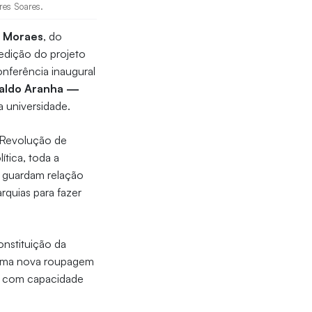
res Soares.
 Moraes
, do
 edição do projeto
onferência inaugural
aldo Aranha —
a universidade.
a Revolução de
ítica, toda a
e guardam relação
rquias para fazer
onstituição da
 uma nova roupagem
ão com capacidade