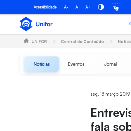
Pular para o Conteúdo principal
Acessibilidade
A-
A
A+
UNIFOR
Central de Conteúdo
Notíci
Notícias
Eventos
Jornal
seg, 18 março 2019
Entrevi
fala so