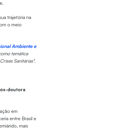
de.
ua trajetória na
com o meio
ional Ambiente e
 como temática
rises Sanitárias".
pós-doutora
uação em
ria entre Brasil e
emiárido, mais