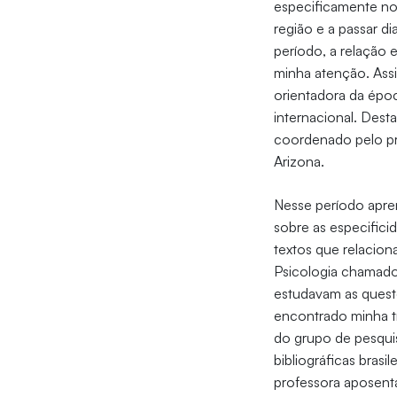
especificamente no 
região e a passar d
período, a relação 
minha atenção. Ass
orientadora da époc
internacional. Dest
coordenado pelo pr
Arizona.
Nesse período apre
sobre as especific
textos que relacion
Psicologia chamado
estudavam as questõ
encontrado minha tr
do grupo de pesquis
bibliográficas brasi
professora aposent