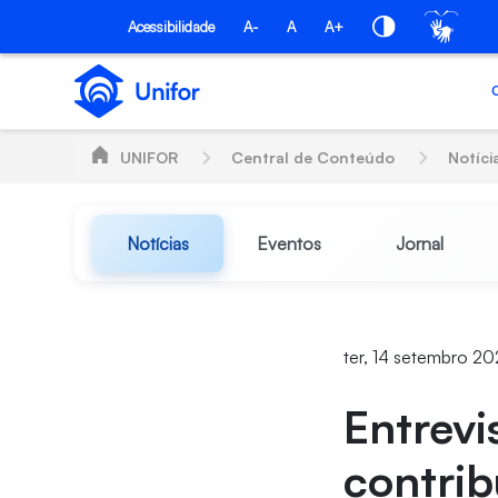
Pular para o Conteúdo principal
Acessibilidade
A-
A
A+
UNIFOR
Central de Conteúdo
Notíci
Notícias
Eventos
Jornal
ter, 14 setembro 20
Entrevi
contrib