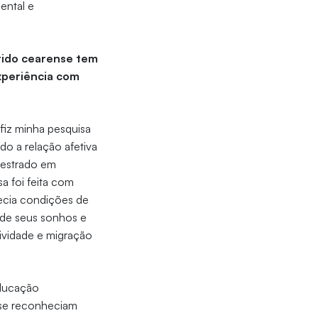
ental e
árido cearense tem
xperiência com
fiz minha pesquisa
do a relação afetiva
Mestrado em
a foi feita com
recia condições de
 de seus sonhos e
tividade e migração
educação
e se reconheciam