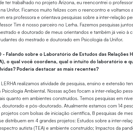
de ter trabalhado no projeto Arizona, eu reencontrei o professo
na Unifor. Ficamos muito felizes com o reencontro e voltamos a 
 era professora e orientava pesquisas sobre a inter-relação p
essor Tim é nosso parceiro no Lerha. Fazemos pesquisas juntos,
estrado e doutorado de meus orientandos e também já veio à 
tudantes do mestrado e doutorado em Psicologia da Unifor.
0 - Falando sobre o Laboratório de Estudos das Relações
), o qual você coordena, qual o intuito do laboratório e q
lvidas? Poderia destacar as mais recentes?
 LERHA realizamos atividade de pesquisa, ensino e extensão te
 a Psicologia Ambiental. Nossas ações focam a inter-relação pes
ais quanto em ambientes construídos. Temos pesquisas em nível
do, doutorado e pós-doutorado. Atualmente estamos com 14 pes
projetos com bolsas de iniciação científica, 8 pesquisas de mes
e distribuem em 4 grandes projetos: Estudos sobre a inter-rela
espectro autista (TEA) e ambiente construído; Impactos da pand