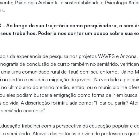
ente; Psicologia Ambiental e sustentabilidade e Psicologia Ambi
as.
0 - Ao longo da sua trajetória como pesquisadora, o semi
seus trabalhos. Poderia nos contar um pouco sobre sua e
ois da experiência de pesquisa nos projetos WAVES e Arizona, 
onografia de conclusão de curso também no semiárido, verifican
e uma uma comunidade rural de Tauá com seu entorno. Já no 
i no sertão e estudei a migração de jovens. Na verdade a pesquis
 no último ano do ensino médio, então, ou o município lhe ofe
 ou eles podiam buscar a emigração como forma de ir em busca
de vida. A dissertação foi intitulada como: “Ficar ou partir? Afe
 semiárido cearense”.
ducação trabalhei com a perspectiva da educação popular e 
a o semi-árido. Através das histórias de vida de professores qu