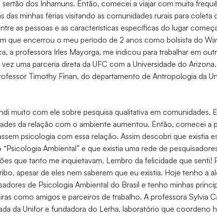
sertão dos Inhamuns. Então, comecei a viajar com muita frequê
ias das minhas férias visitando as comunidades rurais para coleta
entre as pessoas e as características específicas do lugar come
im que encerrou o meu período de 2 anos como bolsista do Wa
a, a professora Irles Mayorga, me indicou para trabalhar em out
a vez uma parceria direta da UFC com a Universidade do Arizona.
ofessor Timothy Finan, do departamento de Antropologia da Un
ndi muito com ele sobre pesquisa qualitativa em comunidades. 
idades da relação com o ambiente aumentou. Então, comecei a p
assem psicologia com essa relação. Assim descobri que existia 
 “Psicologia Ambiental” e que existia uma rede de pesquisador
es que tanto me inquietavam. Lembro da felicidade que senti! P
ibo, apesar de eles nem saberem que eu existia. Hoje tenho a ale
adores de Psicologia Ambiental do Brasil e tenho minhas princip
leiras como amigos e parceiros de trabalho. A professora Sylvia 
ada da Unifor e fundadora do Lerha, laboratório que coordeno h