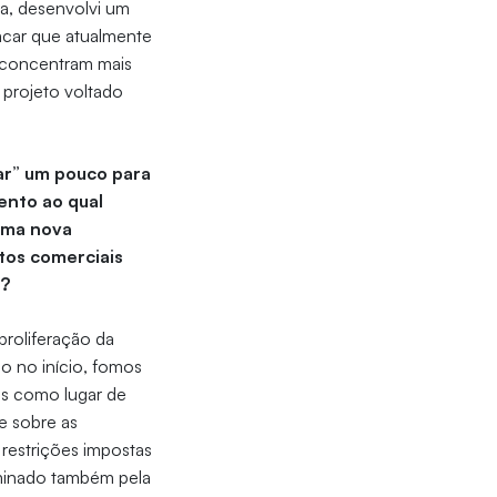
a, desenvolvi um
tacar que atualmente
e concentram mais
projeto voltado
ar” um pouco para
ento ao qual
uma nova
ntos comerciais
e?
proliferação da
o no início, fomos
tos como lugar de
e sobre as
restrições impostas
eminado também pela