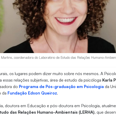
ia Martins, coordenadora do Laboratório de Estudo das Relações Humano-Ambient
rais, os lugares podem dizer muito sobre nós mesmos. A Psicol
ga essas relações subjetivas, área de estudo da psicóloga
Karla P
isadora do
Programa de Pós-graduação em Psicologia
da Uni
ão da
Fundação Edson Queiroz
.
ia, doutora em Educação e pós-doutora em Psicologia, atualme
studo das Relações Humano-Ambientais (LERHA)
, que desen