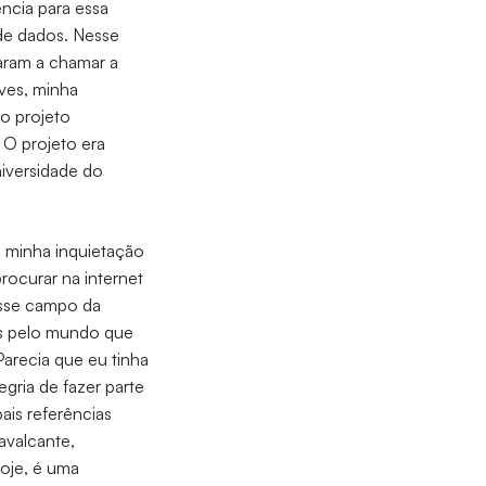
ncia para essa
 de dados. Nesse
çaram a chamar a
ves, minha
ro projeto
 O projeto era
iversidade do
E minha inquietação
rocurar na internet
esse campo da
es pelo mundo que
arecia que eu tinha
gria de fazer parte
ais referências
Cavalcante,
oje, é uma