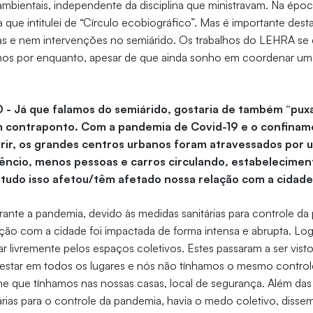
bientais, independente da disciplina que ministravam. Na époc
que intitulei de “Círculo ecobiográfico”. Mas é importante des
sas e nem intervenções no semiárido. Os trabalhos do LEHRA s
os por enquanto, apesar de que ainda sonho em coordenar um 
0 - Já que falamos do semiárido, gostaria de também “pux
m contraponto. Com a pandemia de Covid-19 e o confinam
rir, os grandes centros urbanos foram atravessados por 
ilêncio, menos pessoas e carros circulando, estabelecime
udo isso afetou/têm afetado nossa relação com a cidad
ante a pandemia, devido às medidas sanitárias para controle da 
ção com a cidade foi impactada de forma intensa e abrupta. Log
ar livremente pelos espaços coletivos. Estes passaram a ser vis
a estar em todos os lugares e nós não tínhamos o mesmo control
e que tínhamos nas nossas casas, local de segurança. Além das 
árias para o controle da pandemia, havia o medo coletivo, diss