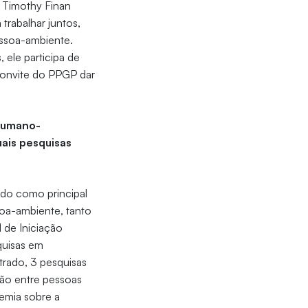
r Timothy Finan
trabalhar juntos,
essoa-ambiente.
 ele participa de
convite do PPGP dar
 Humano-
uais pesquisas
ndo como principal
soa-ambiente, tanto
 de Iniciação
quisas em
trado, 3 pesquisas
ção entre pessoas
emia sobre a