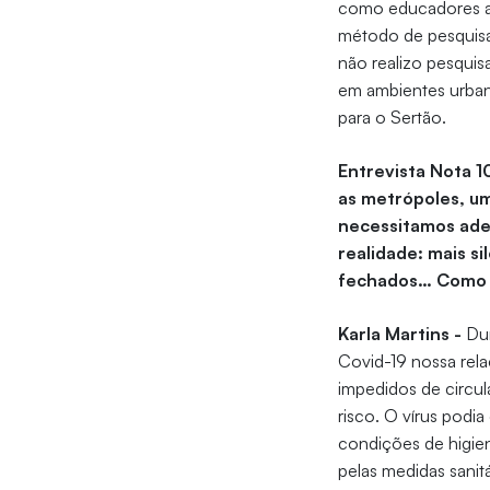
como educadores am
método de pesquisa 
não realizo pesqui
em ambientes urban
para o Sertão.
Entrevista Nota 1
as metrópoles, u
necessitamos ade
realidade: mais s
fechados… Como t
Karla Martins -
Dur
Covid-19 nossa rela
impedidos de circul
risco. O vírus podi
condições de higien
pelas medidas sanit