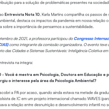
ribuição para a solução de problemáticas presentes na socieda
 ao
Entrevista Nota 10
, Karla Martins compartilha os passos de s
 Ambiental, destaca os impactos da pandemia em nossa relação 
da sobre a importância de pensarmos a sustentabilidade.
setembro de 2021, a professora participou do
Congresso Internac
CIAS)
como integrante da comissão organizadora. O evento teve
o das Cidades e Sistemas Sustentáveis: Inteligência Coletiva em C
entrevista na íntegra:
0 - Você é mestra em Psicologia, Doutora em Educação e 
iu o interesse pela área da Psicologia Ambiental?
cobri a PA por acaso, quando ainda estava na metade da grad
bolsista de IC em um projeto internacional chamado WAVES (parce
ava a relação entre desnutrição e desenvolvimento infantil no s