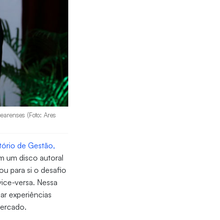
cearenses (Foto: Ares
tório de Gestão,
m um disco autoral
u para si o desafio
vice-versa. Nessa
ar experiências
mercado.