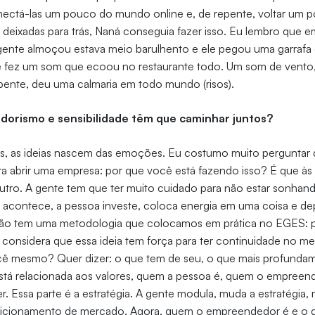
nectá-las um pouco do mundo online e, de repente, voltar um 
 deixadas para trás, Naná conseguia fazer isso. Eu lembro que 
 gente almoçou estava meio barulhento e ele pegou uma garraf
 e fez um som que ecoou no restaurante todo. Um som de vento,
repente, deu uma calmaria em todo mundo (risos).
orismo e sensibilidade têm que caminhar juntos?
s, as ideias nascem das emoções. Eu costumo muito perguntar
a abrir uma empresa: por que você está fazendo isso? É que à
outro. A gente tem que ter muito cuidado para não estar sonha
s acontece, a pessoa investe, coloca energia em uma coisa e de
ntão tem uma metodologia que colocamos em prática no EGES: 
considera que essa ideia tem força para ter continuidade no me
ê mesmo? Quer dizer: o que tem de seu, o que mais profundam
 está relacionada aos valores, quem a pessoa é, quem o empree
. Essa parte é a estratégia. A gente modula, muda a estratégia
cionamento de mercado. Agora, quem o empreendedor é e o qu