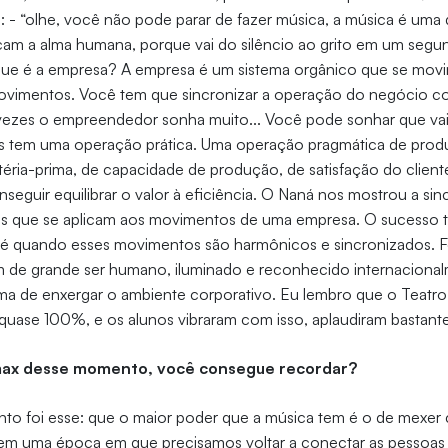
e: - “olhe, você não pode parar de fazer música, a música é uma
ocam a alma humana, porque vai do silêncio ao grito em um segu
 que é a empresa? A empresa é um sistema orgânico que se movi
movimentos. Você tem que sincronizar a operação do negócio co
ezes o empreendedor sonha muito... Você pode sonhar que vai a
as tem uma operação prática. Uma operação pragmática de prod
ria-prima, de capacidade de produção, de satisfação do cliente
seguir equilibrar o valor à eficiência. O Naná nos mostrou a sin
s que se aplicam aos movimentos de uma empresa. O sucesso t
 é quando esses movimentos são harmônicos e sincronizados.
ém de grande ser humano, iluminado e reconhecido internaciona
rma de enxergar o ambiente corporativo. Eu lembro que o Teatro
quase 100%, e os alunos vibraram com isso, aplaudiram bastant
límax desse momento, você consegue recordar?
to foi esse: que o maior poder que a música tem é o de mexe
em uma época em que precisamos voltar a conectar as pessoas