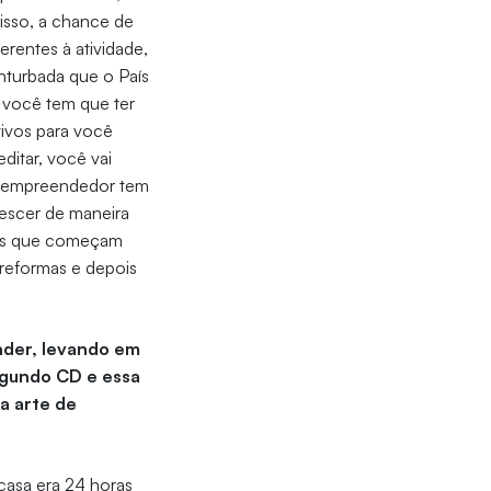
isso, a chance de
nerentes à atividade,
nturbada que o País
 você tem que ter
tivos para você
ditar, você vai
 o empreendedor tem
rescer de maneira
es que começam
 reformas e depois
nder, levando em
egundo CD e essa
a arte de
casa era 24 horas