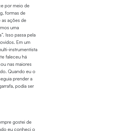
ece por meio de
ng, formas de
e as ações de
ermos uma
”. Isso passa pela
omovidos. Em um
lti-instrumentista
te faleceu há
ou nas maiores
ndo. Quando eu o
seguia prender a
arrafa, podia ser
empre gostei de
ando eu conheci o