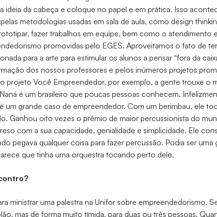
ssa ideia da cabeça e coloque no papel e em prática. Isso acont
pelas metodologias usadas em sala de aula, como design thinki
prototipar, fazer trabalhos em equipe, bem como o atendimento 
ndedorismo promovidas pelo EGES. Aproveitamos o fato de t
nada para a arte para estimular os alunos a pensar “fora da caixa
 formação dos nossos professores e pelos inúmeros projetos pr
o projeto Você Empreendedor, por exemplo, a gente trouxe o mu
Naná é um brasileiro que poucas pessoas conhecem. Infelizmen
é um grande caso de empreendedor. Com um berimbau, ele toc
o. Ganhou oito vezes o prêmio de maior percussionista do mu
preso com a sua capacidade, genialidade e simplicidade. Ele con
o pegava qualquer coisa para fazer percussão. Podia ser uma g
arece que tinha uma orquestra tocando perto dele.
contro?
ara ministrar uma palestra na Unifor sobre empreendedorismo. S
olão, mas de forma muito tímida, para duas ou três pessoas. Qu