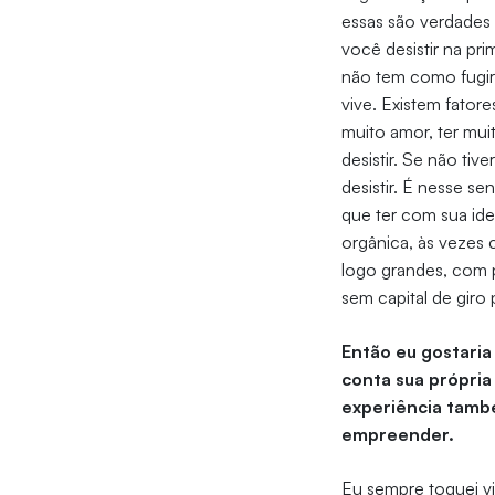
essas são verdades
você desistir na pri
não tem como fugir.
vive. Existem fator
muito amor, ter mui
desistir. Se não ti
desistir. É nesse 
que ter com sua ide
orgânica, às veze
logo grandes, com 
sem capital de gir
Então eu gostari
conta sua própri
experiência també
empreender.
Eu sempre toquei vi