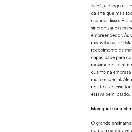
Naná, ele logo diss
da arte que mais t
esqueci disso. E o
sincronizar esses 
empreendedor. Às v
maravilhosa, ok! M
recebimento de maté
capacidade para con
movimentos e ritmo
quanto na empresa
muito especial. Al
nos trouxe essa fo
estava bem lotado, 
Mas qual foi o c
O grande ensinamen
como a gente vive 