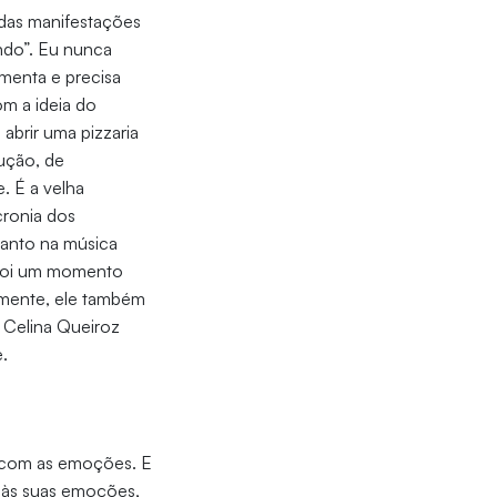
 das manifestações
ndo”. Eu nunca
menta e precisa
m a ideia do
brir uma pizzaria
ução, de
. É a velha
cronia dos
anto na música
 Foi um momento
lmente, ele também
 Celina Queiroz
e.
r com as emoções. E
 às suas emoções,