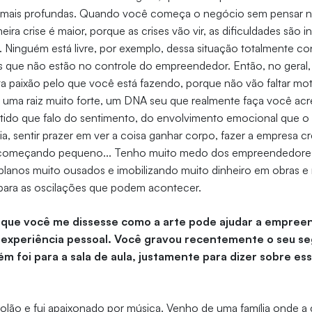
 mais profundas. Quando você começa o negócio sem pensar n
meira crise é maior, porque as crises vão vir, as dificuldades são i
 Ninguém está livre, por exemplo, dessa situação totalmente co
es que não estão no controle do empreendedor. Então, no geral,
ta paixão pelo que você está fazendo, porque não vão faltar mo
ver uma raiz muito forte, um DNA seu que realmente faça você acre
sentido que falo do sentimento, do envolvimento emocional que
ia, sentir prazer em ver a coisa ganhar corpo, fazer a empresa c
s começando pequeno... Tenho muito medo dos empreendedor
planos muito ousados e imobilizando muito dinheiro em obras e
o para as oscilações que podem acontecer.
a que você me dissesse como a arte pode ajudar a empree
a experiência pessoal. Você gravou recentemente o seu s
m foi para a sala de aula, justamente para dizer sobre ess
olão e fui apaixonado por música. Venho de uma família onde a 