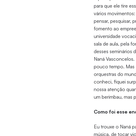
para que ele tire e
vários movimentos: 
pensar, pesquisar, 
fomento ao empree
universidade vocacio
sala de aula, pela
desses seminários d
Naná Vasconcelos. 
pouco tempo. Mas 
orquestras do mund
conheci, fiquei sur
nossa atenção quand
um berimbau, mas p
Como foi esse en
Eu trouxe o Naná p
música, de tocar vi