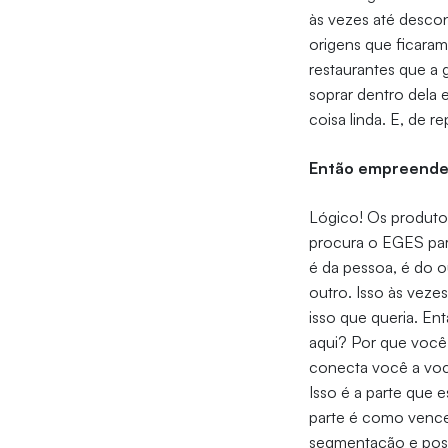
às vezes até desco
origens que ficaram
restaurantes que a
soprar dentro dela
coisa linda. E, de 
Então empreended
Lógico! Os produto
procura o EGES par
é da pessoa, é do 
outro. Isso às veze
isso que queria. E
aqui? Por que você 
conecta você a voc
Isso é a parte que
parte é como vencer
segmentação e posi