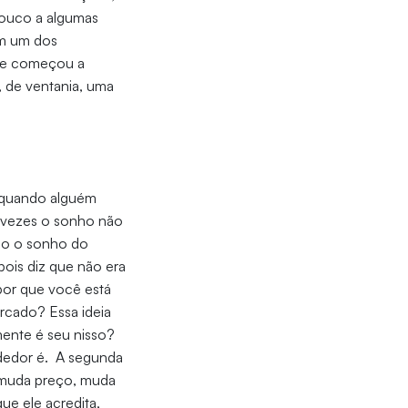
pouco a algumas
em um dos
a e começou a
 de ventania, uma
 quando alguém
s vezes o sonho não
ndo o sonho do
pois diz que não era
por que você está
rcado? Essa ideia
ente é seu nisso?
ndedor é. A segunda
, muda preço, muda
e ele acredita,