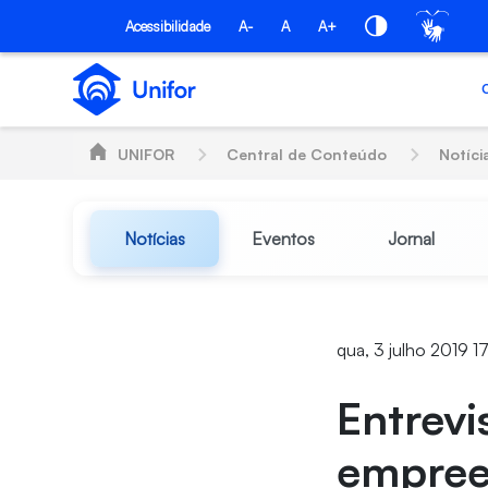
Pular para o Conteúdo principal
Acessibilidade
A-
A
A+
UNIFOR
Central de Conteúdo
Notíci
Notícias
Eventos
Jornal
qua, 3 julho 2019 1
Entrevi
empree