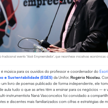
o tradicional evento 'Você Empreendedor', que reconhece iniciativas econômicas 
é música para os ouvidos do professor e coordenador do
Escri
 e Sustentabilidade (EGES)
da Unifor,
Rogério Nicolau
. Co
e um livro de poemas publicado de forma independente, ele tomo
a de aula tudo o que as artes têm a ensinar para os negócios – e 
ulti-instrumentista Naná Vasconcelos foi convidado a compartilh
tes e discentes mais familiarizados com cifras e estratégias de 