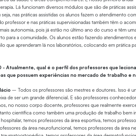
terapia. Lá funcionam diversos módulos que são de práticas assis
 seja, nas práticas assistidas os alunos fazem o atendimento co
 professor e nas práticas supervisionadas também têm o aco
ais autonomia, pois já estão no último ano do curso e têm uma 
rto para a comunidade. Os alunos estão fazendo atendimentos 
ilo que aprenderam lá nos laboratórios, colocando em prática p
0 - Atualmente, qual é o perfil dos professores que lecion
oas que possuem experiências no mercado de trabalho e n
lácio
– Todos os professores são mestres e doutores. Isso é um
xa de ser um grande diferencial. E são professores conhecedor
mos, no nosso corpo docente, professores que realmente exerce
anto científica como também uma produção de trabalho bem i
 hospitalar, temos professores da área esportiva, temos professo
rofessores da área neurofuncional, temos professores da área n
 traumatoortopédica, temos professores da área dermatofunciona