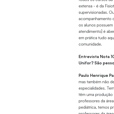
extensa - é da Fisio
supervisionadas. Ou
acompanhamento do
os alunos possuem m
atendimento] é abe
em prática tudo aqu
comunidade.
Entrevista Nota 1
Unifor? São pess
Paulo Henrique Pa
mas também não dei
especialidades. Te
têm uma produção t
professores da área
pediátrica, temos p
professores da área