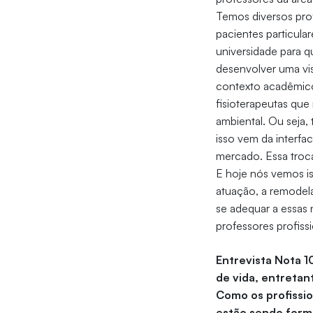
Temos diversos prof
pacientes particula
universidade para qu
desenvolver uma vis
contexto acadêmico
fisioterapeutas que
ambiental. Ou seja, 
isso vem da interfa
mercado. Essa troca
E hoje nós vemos i
atuação, a remodel
se adequar a essas 
professores profiss
Entrevista Nota 1
de vida, entretan
Como os profissio
estão sendo forma