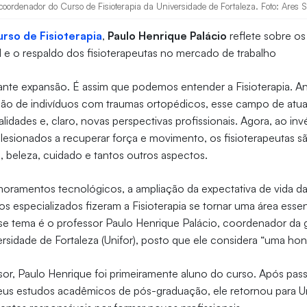
coordenador do Curso de Fisioterapia da Universidade de Fortaleza. Foto: Ares S
rso de Fisioterapia
,
Paulo Henrique Palácio
reflete sobre o
l e o respaldo dos fisioterapeutas no mercado de trabalho
nte expansão. É assim que podemos entender a Fisioterapia. An
ação de indivíduos com traumas ortopédicos, esse campo de at
alidades e, claro, novas perspectivas profissionais. Agora, ao in
lesionados a recuperar força e movimento, os fisioterapeutas s
, beleza, cuidado e tantos outros aspectos.
moramentos tecnológicos, a ampliação da expectativa de vida d
dos especializados fizeram a Fisioterapia se tornar uma área essen
se tema é o professor Paulo Henrique Palácio, coordenador da
versidade de Fortaleza (Unifor), posto que ele considera “uma hon
sor, Paulo Henrique foi primeiramente aluno do curso. Após pa
 seus estudos acadêmicos de pós-graduação, ele retornou para Un