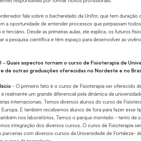
centes responsáveis por formar novos profissionais.
ordenador fala sobre o bacharelado da Unifor, que tem duração 
têm a oportunidade de entender processos que perpassam todos 
 e terciário. Desde as primeiras aulas, ele explica, os futuros fis
ar a pesquisa científica e têm espaço para desenvolver as vivênci
0 - Quais aspectos tornam o curso de Fisioterapia de Univ
te de outras graduações oferecidas no Nordeste e no Bras
lácio
- O primeiro fato é o curso de Fisioterapia ser oferecido 
á é realmente um grande diferencial pela dinâmica da universidad
cerias internacionais. Temos diversos alunos do curso de Fisioter
Europa. E também recebemos alunos de fora para fazer esse ti
 também nos laboratórios. Temos o parque montado - tanto de s
temos integração dos diversos cursos. O curso de Fisioterapia s
 parcerias com diversos cursos da Universidade de Fortaleza- d