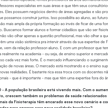
essores especialistas em suas áreas e que têm seus consultórios,
res. Eles possuem negócios dentro de áreas agregadas e são pr
e possamos construir juntos. Isso possibilita ao aluno, ao futuro 
ão mais ampla da própria formação ao invés de ficar de uma for
. Buscamos formar alunos e formar cidadãos que vão ser fisiot
 não vão olhar apenas a questão profissional, mas vão olhar a qu
têm uma visão sistêmica pra intervir através da sua expertise de F
ce, vem da relação professor-aluno. E com um professor que te
 realmente na academia - ou seja, de ensino superior e mercado
sso cada vez mais forte. É o mercado influenciando o surgiment
ação de novas áreas. O mercado está mostrando e o ensino supe
novas realidades. É bastante rica essa troca com os docentes n
ionais - que é importante - mas que têm uma expertise fora do 
0 - A população brasileira está vivendo mais. Com o aume
to, crescem também os problemas de saúde relacionados à
nais da Fisioterapia têm encarado esse novo cenário e c
dos para encarar essa nova realidade brasileira?