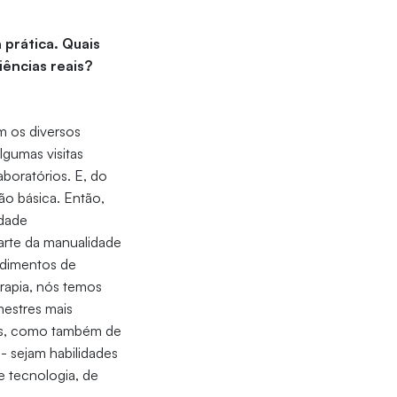
 prática. Quais
iências reais?
m os diversos
lgumas visitas
aboratórios. E, do
ão básica. Então,
idade
parte da manualidade
endimentos de
erapia, nós temos
mestres mais
res, como também de
- sejam habilidades
e tecnologia, de