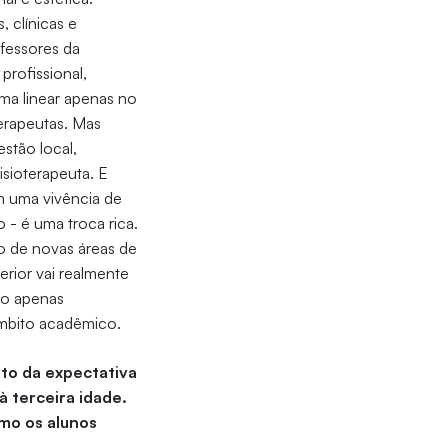
 clínicas e
ofessores da
profissional,
ma linear apenas no
erapeutas. Mas
estão local,
isioterapeuta. E
m uma vivência de
 - é uma troca rica.
o de novas áreas de
rior vai realmente
ão apenas
âmbito acadêmico.
nto da expectativa
 terceira idade.
omo os alunos