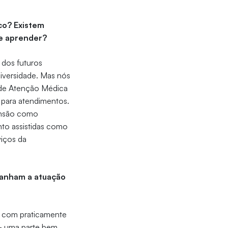
ico? Existem
 e aprender?
 dos futuros
niversidade. Mas nós
o de Atenção Médica
 para atendimentos.
tensão como
anto assistidas como
viços da
panham a atuação
s com praticamente
 - uma parte bem