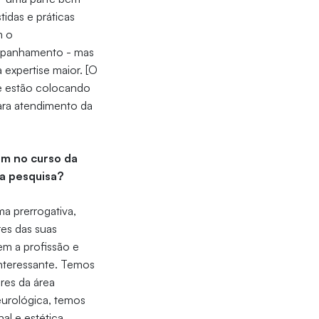
tidas e práticas
m o
mpanhamento - mas
expertise maior. [O
e estão colocando
ara atendimento da
am no curso da
a pesquisa?
a prerrogativa,
es das suas
m a profissão e
nteressante. Temos
res da área
eurológica, temos
l e estética.