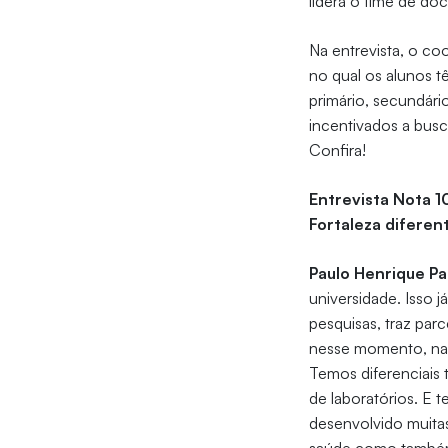
lidera o time de do
Na entrevista, o co
no qual os alunos 
primário, secundário
incentivados a busc
Confira!
Entrevista Nota 1
Fortaleza diferen
Paulo Henrique Pa
universidade. Isso j
pesquisas, traz par
nesse momento, na 
Temos diferenciais
de laboratórios. E 
desenvolvido muitas