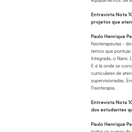
equipamentos, de ac
Entrevista Nota 1
projetos que ate
Paulo Henrique Pa
fisioterapeutas - d
temos que pontuar, 
Integrada, o Nami. 
E é lá onde se con
curriculares de ate
supervisionadas. E
Fisioterapia.
Entrevista Nota 
dos estudantes q
Paulo Henrique Pa
todos os cursos da