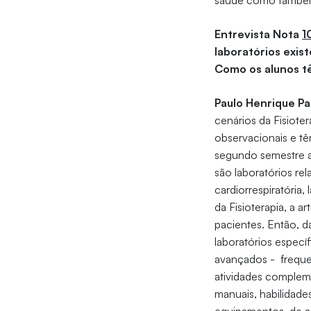
saúde como também
Entrevista Nota
1
laboratórios exis
Como os alunos t
Paulo Henrique Pa
cenários da Fisiote
observacionais e tê
segundo semestre at
são laboratórios rel
cardiorrespiratória
da Fisioterapia, a 
pacientes. Então, da
laboratórios especí
avançados - freque
atividades compleme
manuais, habilidade