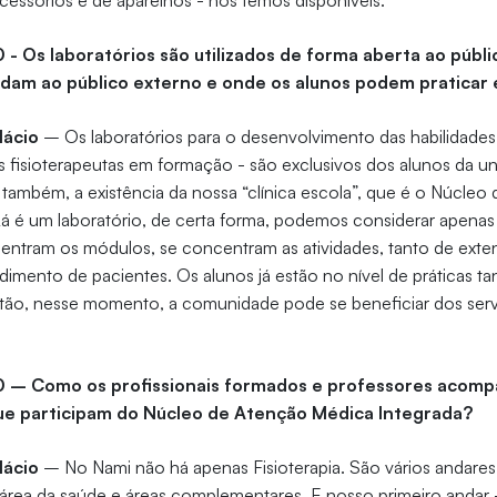
essórios e de aparelhos - nós temos disponíveis.
0 - Os laboratórios são utilizados de forma aberta ao públ
ndam ao público externo e onde os alunos podem praticar
lácio
– Os laboratórios para o desenvolvimento das habilidades
os fisioterapeutas em formação - são exclusivos dos alunos da u
também, a existência da nossa “clínica escola”, que é o Núcle
Lá é um laboratório, de certa forma, podemos considerar apenas
centram os módulos, se concentram as atividades, tanto de ex
ndimento de pacientes. Os alunos já estão no nível de práticas t
ntão, nesse momento, a comunidade pode se beneficiar dos ser
10 – Como os profissionais formados e professores acom
ue participam do Núcleo de Atenção Médica Integrada?
lácio
– No Nami não há apenas Fisioterapia. São vários andare
 área da saúde e áreas complementares. E nosso primeiro andar