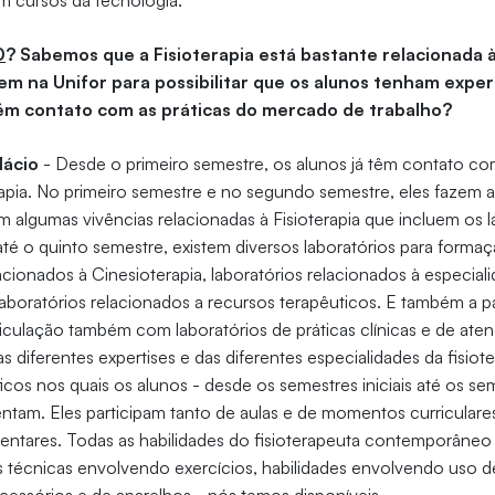
 cursos da tecnologia.
0
? Sabemos que a Fisioterapia está bastante relacionada à
tem na Unifor para possibilitar que os alunos tenham exper
êm contato com as práticas do mercado de trabalho?
lácio
- Desde o primeiro semestre, os alunos já têm contato co
rapia. No primeiro semestre e no segundo semestre, eles fazem a
m algumas vivências relacionadas à Fisioterapia que incluem os l
é o quinto semestre, existem diversos laboratórios para formaç
acionados à Cinesioterapia, laboratórios relacionados à especial
, laboratórios relacionados a recursos terapêuticos. E também a 
articulação também com laboratórios de práticas clínicas e de at
s diferentes expertises e das diferentes especialidades da fisiot
ficos nos quais os alunos - desde os semestres iniciais até os se
ntam. Eles participam tanto de aulas e de momentos curricula
ntares. Todas as habilidades do fisioterapeuta contemporâneo 
s técnicas envolvendo exercícios, habilidades envolvendo uso d