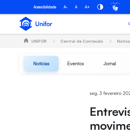
Pular para o Conteúdo principal
Acessibilidade
A-
A
A+
UNIFOR
Central de Conteúdo
Notíci
Notícias
Eventos
Jornal
seg, 3 fevereiro 20
Entrevi
movim