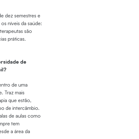
de dez semestres e
os níveis da saúde:
ioterapeutas são
as práticas.
ersidade de
il?
dentro de uma
e. Traz mais
apia que estão,
po de intercâmbio.
alas de aulas como
empre tem
esde a área da