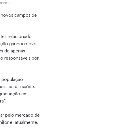
oares.
s novos campos de
tes relacionado
uação ganhou novos
vés de apenas
ão responsáveis por
a população
cial para a saúde.
 graduação em
ra”.
ssar pelo mercado de
ifor e, atualmente,