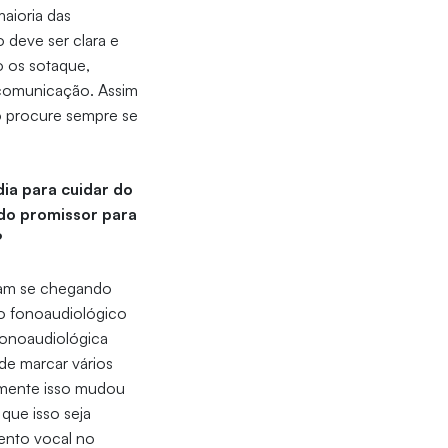
aioria das
 deve ser clara e
o os sotaque,
a comunicação. Assim
o procure sempre se
ia para cuidar do
do promissor para
?
oram se chegando
io fonoaudiológico
 fonoaudiológica
de marcar vários
almente isso mudou
 que isso seja
ento vocal no