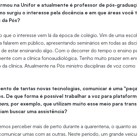
ormou na Unifor e atualmente é professor de pós-graduaç
o surgiu o interesse pela docência e em que áreas você
s da Pós?
o que o interesse vem lá da época de colégio. Vim de uma esco
a falarem em público, apresentando seminários em todas as discip
 de estar ensinando algo. Com o decorrer do tempo o ensino p
ente com a clínica fonoaudiológica. Tenho muito prazer em ens
 da clínica. Atualmente na Pós ministro disciplinas de voz como
vento de tantas novas tecnologias, comunicar é uma "peç
es. De que forma é possível trabalhar a voz para platafor
bers
, por exemplo, que utilizam muito esse meio para trans
am buscar uma assistência?
mos perceber mais de perto durante a quarentena, o quanto a
comunicar umas com as outras. Neste período, um grande veícul