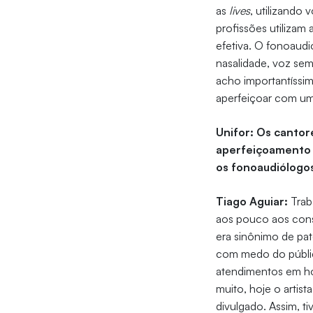
as
lives
, utilizando
profissões utilizam
efetiva. O fonoaudi
nasalidade, voz sem
acho importantíssi
aperfeiçoar com um 
Unifor: Os cantor
aperfeiçoamento 
os fonoaudiólogo
Tiago Aguiar:
Trab
aos pouco aos cons
era sinônimo de pat
com medo do públic
atendimentos em ho
muito, hoje o artis
divulgado. Assim, 