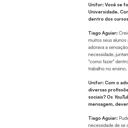
Unifor: Você se f
Universidade. Com
dentro dos curso
Tiago Aguiar:
Crei
muitos seus alunos 
adorava a sensação
necessidade, juntam
"como fazer" dentro
trabalho no ensino.
Unifor: Com o ad
diversas profissõ
sociais? Os
YouTu
mensagem, deveri
Tiago Aguiar:
Pude
necessidade de se 