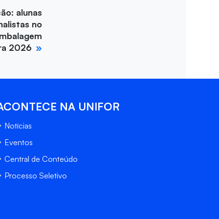
ção: alunas
nalistas no
Embalagem
ira 2026
ACONTECE NA UNIFOR
Notícias
Eventos
Central de Conteúdo
Processo Seletivo