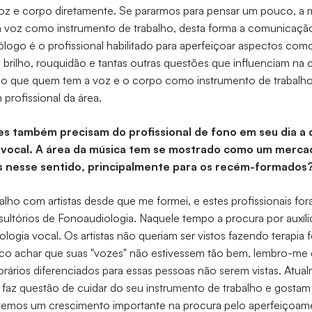
 voz e corpo diretamente. Se pararmos para pensar um pouco, a m
 a voz como instrumento de trabalho, desta forma a comunicação
ólogo é o profissional habilitado para aperfeiçoar aspectos com
 brilho, rouquidão e tantas outras questões que influenciam n
mo que quem tem a voz e o corpo como instrumento de trabalh
profissional da área.
es também precisam do profissional de fono em seu dia a d
vocal. A área da música tem se mostrado como um merca
s nesse sentido, principalmente para os recém-formados
alho com artistas desde que me formei, e estes profissionais f
ultórios de Fonoaudiologia. Naquele tempo a procura por auxíl
ologia vocal. Os artistas não queriam ser vistos fazendo terapia
o achar que suas "vozes" não estivessem tão bem, lembro-me 
rários diferenciados para essas pessoas não serem vistas. Atu
ta faz questão de cuidar do seu instrumento de trabalho e gostam
tivemos um crescimento importante na procura pelo aperfeiçoam