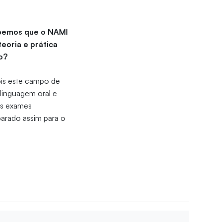
sabemos que o NAMI
eoria e prática
eo?
ois este campo de
 linguagem oral e
dos exames
eparado assim para o