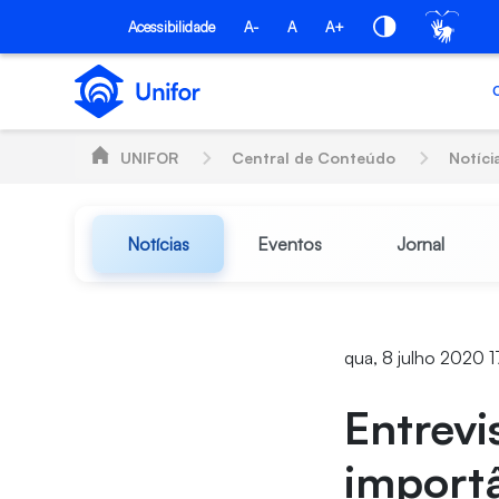
Pular para o Conteúdo principal
Acessibilidade
A-
A
A+
UNIFOR
Central de Conteúdo
Notíci
Notícias
Eventos
Jornal
qua, 8 julho 2020 1
Entrevi
importâ