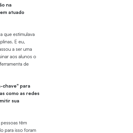
ão na
 tem atuado
la que estimulava
linas. E eu,
assou a ser uma
inar aos alunos o
 ferramenta de
a-chave" para
mas como as redes
mitir sua
s pessoas têm
o para isso foram