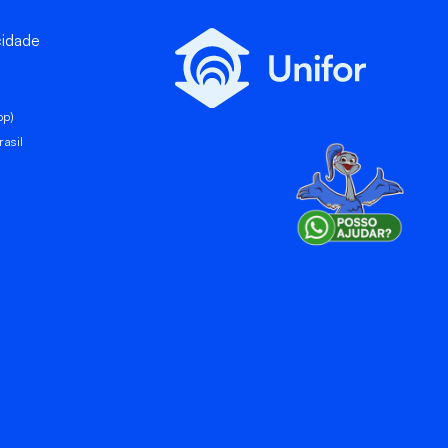
cidade
pp)
asil