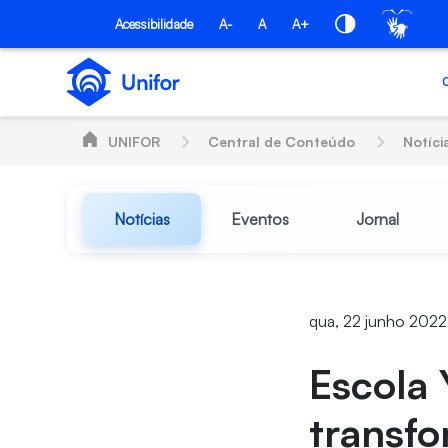
Pular para o Conteúdo principal
Acessibilidade
A-
A
A+
UNIFOR
Central de Conteúdo
Notíci
Notícias
Eventos
Jornal
qua, 22 junho 2022
Escola 
transfo