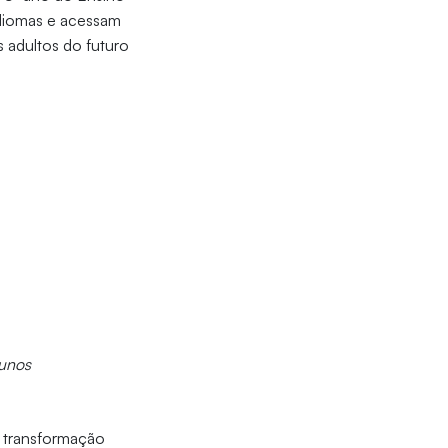
idiomas e acessam
 adultos do futuro
lunos
e transformação