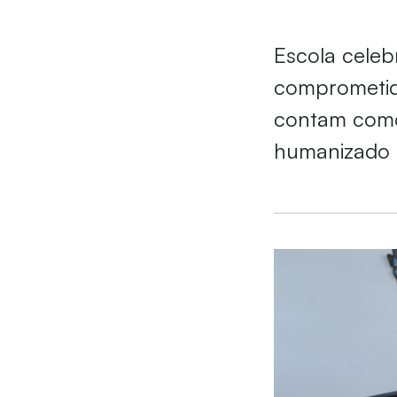
Escola celeb
comprometid
contam como 
humanizado e