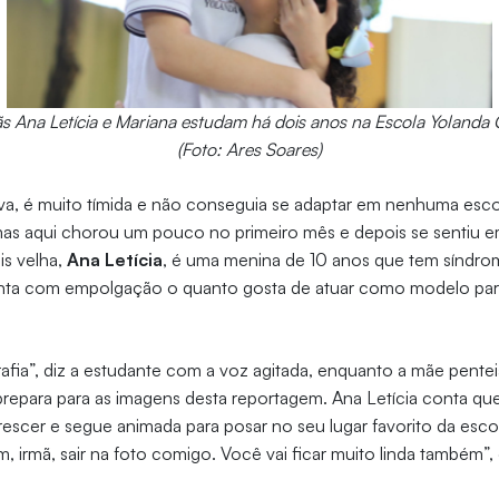
ãs Ana Letícia e Mariana estudam há dois anos na Escola Yolanda 
(Foto: Ares Soares)
ova, é muito tímida e não conseguia se adaptar em nenhuma esco
 mas aqui chorou um pouco no primeiro mês e depois se sentiu em
is velha,
Ana Letícia
, é uma menina de 10 anos que tem síndr
conta com empolgação o quanto gosta de atuar como modelo p
fia”, diz a estudante com a voz agitada, enquanto a mãe pente
prepara para as imagens desta reportagem. Ana Letícia conta qu
escer e segue animada para posar no seu lugar favorito da escol
m, irmã, sair na foto comigo. Você vai ficar muito linda também”,