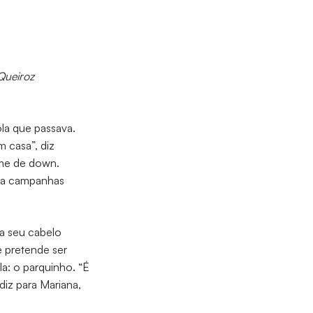
Queiroz
la que passava.
 casa”, diz
ome de down.
ara campanhas
ia seu cabelo
e pretende ser
a: o parquinho. “É
 diz para Mariana,