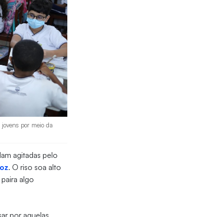
 jovens por meio da
ulam agitadas pelo
oz
. O riso soa alto
paira algo
sar por aquelas