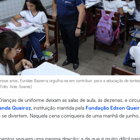
 nove anos, Eurides Bezerra orgulha-se em contribuir para a educação de tantos
Foto: Ares Soares)
Crianças de uniforme deixam as salas de aula, às dezenas, e circ
landa Queiroz
, instituição mantida pela
Fundação Edson Queir
se divertem. Naquela cena corriqueira de uma manhã de junho, 
imentos seguem uma mesma direção: a de que é muito difícil pas