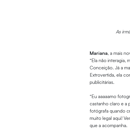
As irm
Mariana
, a mais n
“Ela não interagia,
Conceição. Já a ma
Extrovertida, ela 
publicitárias.
“Eu aaaaamo fotogra
castanho claro e a 
fotógrafa quando cr
muito legal aqui! Ve
que a acompanha.