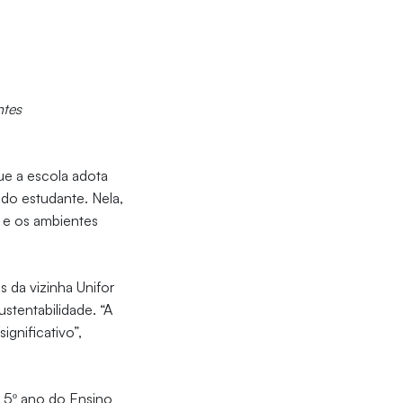
ntes
ue a escola adota
do estudante. Nela,
, e os ambientes
 da vizinha Unifor
stentabilidade. “A
gnificativo”,
o 5º ano do Ensino