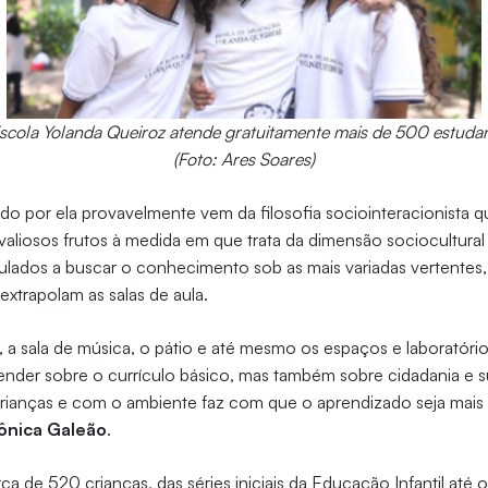
scola Yolanda Queiroz atende gratuitamente mais de 500 estuda
(Foto: Ares Soares)
ido por ela provavelmente vem da filosofia sociointeracionista q
liosos frutos à medida em que trata da dimensão sociocultural 
ulados a buscar o conhecimento sob as mais variadas vertentes
extrapolam as salas de aula.
a sala de música, o pátio e até mesmo os espaços e laboratórios
render sobre o currículo básico, mas também sobre cidadania e su
crianças e com o ambiente faz com que o aprendizado seja mais si
ônica Galeão
.
ca de 520 crianças, das séries iniciais da Educação Infantil até 