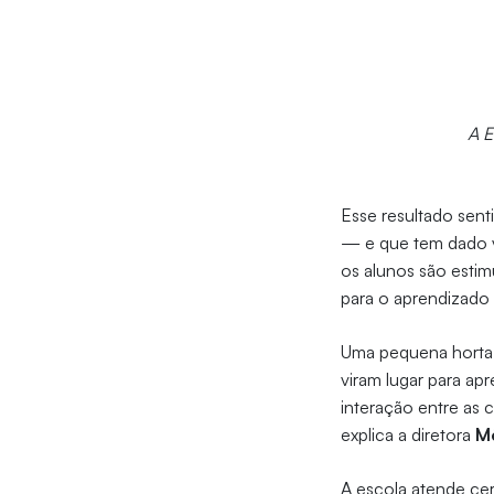
A E
Esse resultado sent
— e que tem dado va
os alunos são estim
para o aprendizado 
Uma pequena horta, 
viram lugar para ap
interação entre as 
explica a diretora
M
A escola atende cer