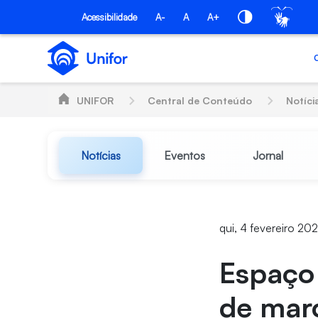
Pular para o Conteúdo principal
Acessibilidade
A-
A
A+
UNIFOR
Central de Conteúdo
Notíci
Notícias
Eventos
Jornal
qui, 4 fevereiro 202
Espaço 
de mar