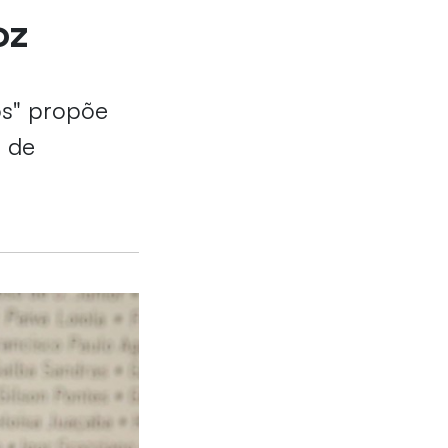
oz
os" propõe
e de