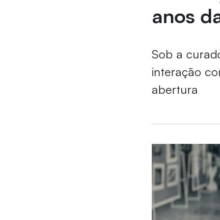
anos d
Sob a curado
interação co
abertura