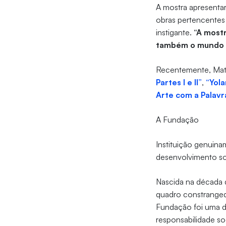
A mostra apresentar
obras pertencentes 
instigante.
“A most
também o mundo d
Recentemente, Matt
Partes I e II”
,
“Yol
Arte com a Palavr
A Fundação
Instituição genuin
desenvolvimento soc
Nascida na década 
quadro constranged
Fundação foi uma da
responsabilidade soc