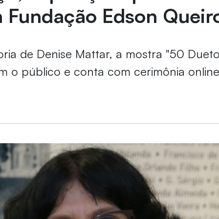
a Fundação Edson Queir
ria de Denise Mattar, a mostra "50 Duet
m o público e conta com cerimônia onlin