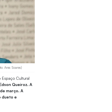
to: Ares Soares)
o Espaço Cultural
Edson Queiroz. A
3 de março.
A
o dueto e