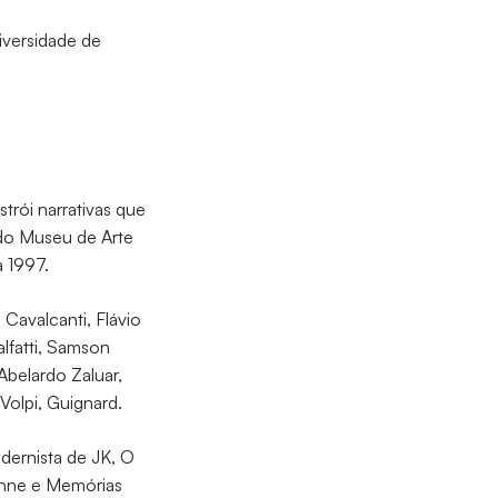
iversidade de
trói narrativas que
 do Museu de Arte
 1997.
Cavalcanti, Flávio
lfatti, Samson
Abelardo Zaluar,
Volpi, Guignard.
dernista de JK, O
ékhne e Memórias