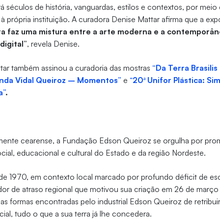
á séculos de história, vanguardas, estilos e contextos, por meio
à própria instituição. A curadora Denise Mattar afirma que a exp
ra faz uma mistura entre a arte moderna e a contemporâne
igital”
, revela Denise.
ar também assinou a curadoria das mostras
“Da Terra Brasilis
anda Vidal Queiroz – Momentos”
e
“
20ª Unifor Plástica: S
a”
.
amente cearense, a Fundação Edson Queiroz se orgulha por pr
ial, educacional e cultural do Estado e da região Nordeste.
de 1970, em contexto local marcado por profundo déficit de es
or de atraso regional que motivou sua criação em 26 de março 
s formas encontradas pelo industrial Edson Queiroz de retribui
ial, tudo o que a sua terra já lhe concedera.