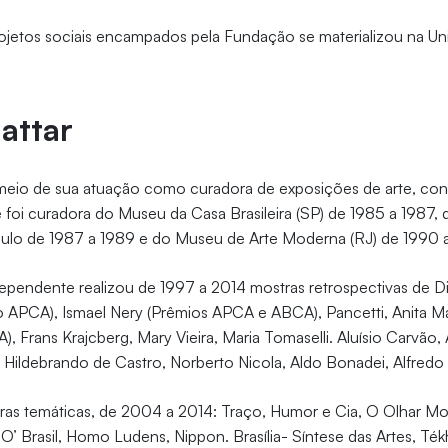
ojetos sociais encampados pela Fundação se materializou na Un
attar
meio de sua atuação como curadora de exposições de arte, cons
foi curadora do Museu da Casa Brasileira (SP) de 1985 a 1987,
lo de 1987 a 1989 e do Museu de Arte Moderna (RJ) de 1990 a
endente realizou de 1997 a 2014 mostras retrospectivas de Di 
 APCA), Ismael Nery (Prêmios APCA e ABCA), Pancetti, Anita Ma
, Frans Krajcberg, Mary Vieira, Maria Tomaselli. Aluísio Carvão, 
ildebrando de Castro, Norberto Nicola, Aldo Bonadei, Alfredo 
ras temáticas, de 2004 a 2014: Traço, Humor e Cia, O Olhar Mo
’ Brasil, Homo Ludens, Nippon. Brasília- Síntese das Artes, T