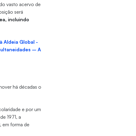
 do vasto acervo de
osição será
a, incluindo
 à Aldeia Global -
imultaneidades – A
omover há décadas o
colaridade e por um
de 1971, a
r, em forma de