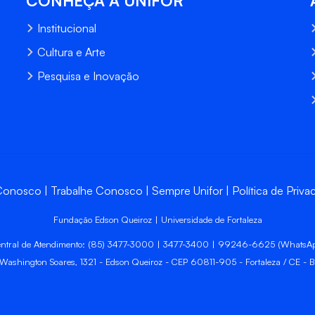
CONHEÇA A UNIFOR
Institucional
Cultura e Arte
Pesquisa e Inovação
 Conosco
Trabalhe Conosco
Sempre Unifor
Política de Priva
Fundação Edson Queiroz | Universidade de Fortaleza
ntral de Atendimento: (85) 3477-3000 | 3477-3400 | 99246-6625 (WhatsA
 Washington Soares, 1321 - Edson Queiroz - CEP 60811-905 - Fortaleza / CE - Br