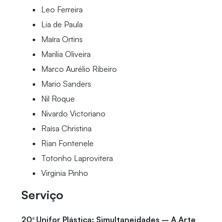
Leo Ferreira
Lia de Paula
Maíra Ortins
Marilia Oliveira
Marco Aurélio Ribeiro
Mario Sanders
Nil Roque
Nivardo Victoriano
Raísa Christina
Rian Fontenele
Totonho Laprovitera
Virginia Pinho
Serviço
20ª Unifor Plástica: Simultaneidades – A Arte