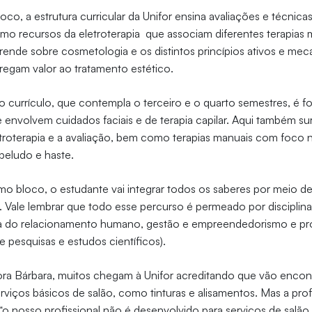
oco, a estrutura curricular da Unifor ensina avaliações e técnic
mo recursos da eletroterapia que associam diferentes terapias
rende sobre cosmetologia e os distintos princípios ativos e me
regam valor ao tratamento estético.
 currículo, que contempla o terceiro e o quarto semestres, é 
envolvem cuidados faciais e de terapia capilar. Aqui também s
troterapia e a avaliação, bem como terapias manuais com foco 
abeludo e haste.
timo bloco, o estudante vai integrar todos os saberes por meio de
as. Vale lembrar que todo esse percurso é permeado por discipli
ia do relacionamento humano, gestão e empreendedorismo e pro
 pesquisas e estudos científicos).
ra Bárbara, muitos chegam à Unifor acreditando que vão encon
rviços básicos de salão, como tinturas e alisamentos. Mas a prof
 “o nosso profissional não é desenvolvido para serviços de salão