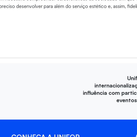
preciso desenvolver para além do serviço estético e, assim, fideli
Uni
internacionaliza
influência com parti
eventos
CONHEÇA A UNIFOR