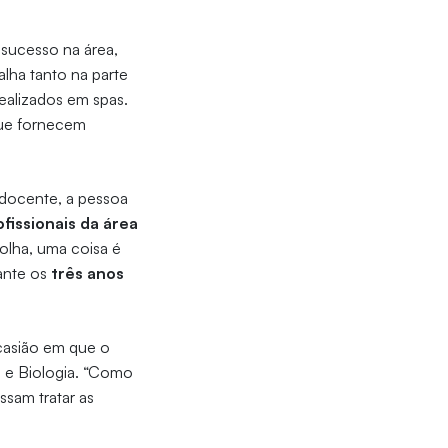
 sucesso na área,
alha tanto na parte
realizados em spas.
que fornecem
 docente, a pessoa
ofissionais da área
colha, uma coisa é
rante os
três anos
casião em que o
 e Biologia. “Como
sam tratar as