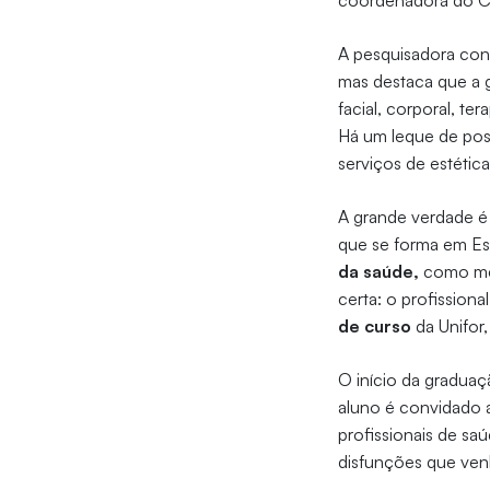
coordenadora do C
A pesquisadora con
mas destaca que a gr
facial, corporal, t
Há um leque de pos
serviços de estétic
A grande verdade é
que se forma em E
da saúde,
como médi
certa: o profission
de curso
da Unifor
O início da gradua
aluno é convidado 
profissionais de sa
disfunções que venh