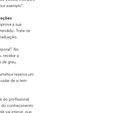
por exemplo”.
icações
mprova a sua
endido. Trata-se
graduação.
rporal”. No
s, recebe a
o de grau.
smética reserva um
uidar de si tem
gir do profissional
co, do conhecimento
 vai intervir, que