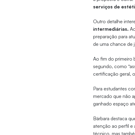
serviços de estét
Outro detalhe inter
intermediárias.
Ao
preparação para at
de uma chance de j
Ao fim do primeiro 
segundo, como “assis
certificação geral, 
Para estudantes co
mercado que não ap
ganhado espaço at
Bárbara destaca qu
atenção ao perfil e
técnico, mas também