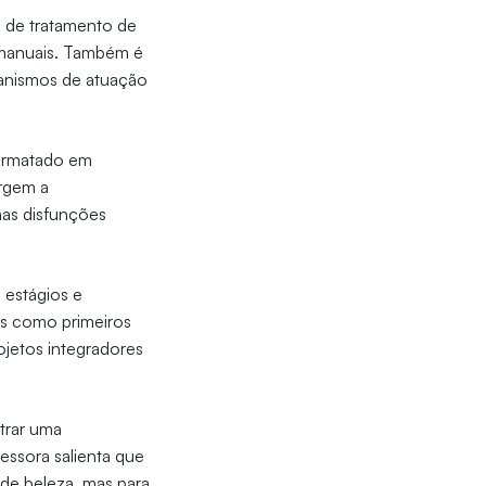
as de tratamento de
 manuais. Também é
canismos de atuação
formatado em
urgem a
nas disfunções
 estágios e
nas como primeiros
jetos integradores
trar uma
essora salienta que
 de beleza, mas para