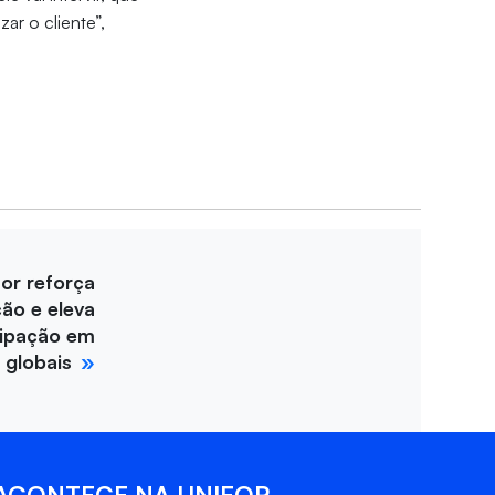
zar o cliente”,
for reforça
ção e eleva
cipação em
 globais
ACONTECE NA UNIFOR