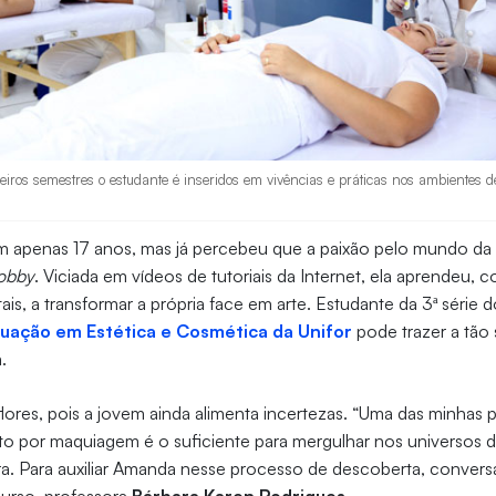
eiros semestres o estudante é inseridos em vivências e práticas nos ambientes de
 apenas 17 anos, mas já percebeu que a paixão pelo mundo da
obby
. Viciada em vídeos de tutoriais da Internet, ela aprendeu, 
tais, a transformar a própria face em arte. Estudante da 3ª série 
uação em Estética e Cosmética da Unifor
pode trazer a tão
a.
ores, pois a jovem ainda alimenta incertezas. “Uma das minhas pr
o por maquiagem é o suficiente para mergulhar nos universos d
a. Para auxiliar Amanda nesse processo de descoberta, conve