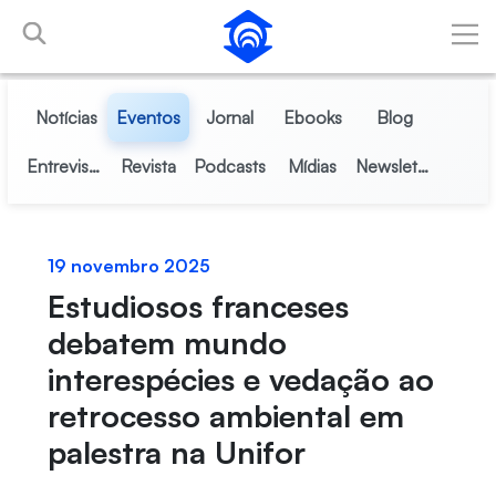
Pular para o Conteúdo principal
Notícias
Eventos
Jornal
Ebooks
Blog
Entrevistas
Revista
Podcasts
Mídias
Newsletter
19 novembro 2025
Estudiosos franceses
debatem mundo
interespécies e vedação ao
retrocesso ambiental em
palestra na Unifor