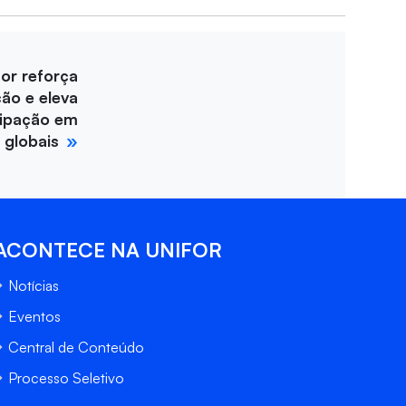
for reforça
ção e eleva
cipação em
 globais
ACONTECE NA UNIFOR
Notícias
Eventos
Central de Conteúdo
Processo Seletivo