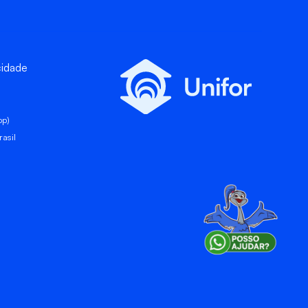
cidade
pp)
asil