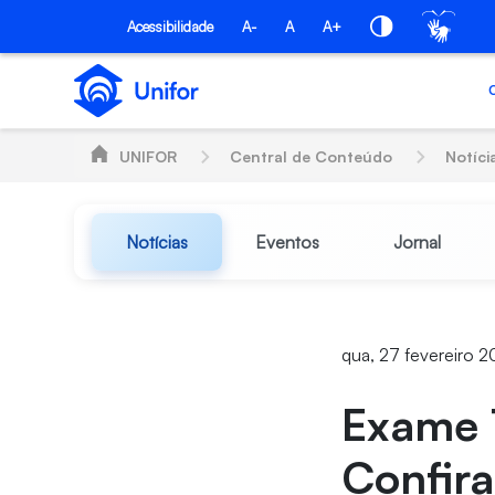
Pular para o Conteúdo principal
Acessibilidade
A-
A
A+
UNIFOR
Central de Conteúdo
Notíci
Notícias
Eventos
Jornal
qua, 27 fevereiro 2
Exame T
Confira