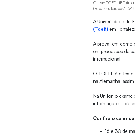
O teste TOEFL iBT (inter
(Foto: Shutterstock/116
A Universidade de F
(Toefl)
em Fortalez
A prova tem como pr
em processos de se
internacional.
O TOEFL é o teste d
na Alemanha, assi
Na Unifor, o exame
informação sobre e
Confira o calendá
16 e 30 de m