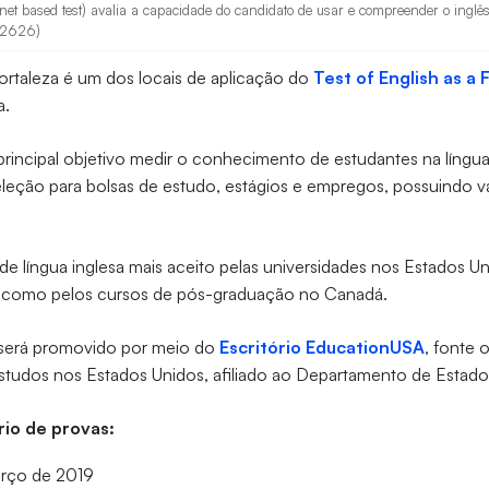
net based test) avalia a capacidade do candidato de usar e compreender o inglês 
432626)
ortaleza é um dos locais de aplicação do
Test of English as a
a.
incipal objetivo medir o conhecimento de estudantes na língua
leção para bolsas de estudo, estágios e empregos, possuindo v
e língua inglesa mais aceito pelas universidades nos Estados Un
m como pelos cursos de pós-graduação no Canadá.
 será promovido por meio do
Escritório EducationUSA
, fonte o
studos nos Estados Unidos, afiliado ao Departamento de Estad
rio de provas:
arço de 2019