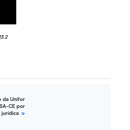
23.2
o da Unifor
SA-CE por
jurídica