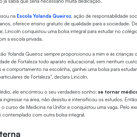
o já sabia que seria necessário muita dedicação.
essou na
Escola Yolanda Queiroz
, ação de responsabilidade so
anos, oferece ensino gratuito de qualidade para a sociedade. D
 Lincoln conquistou uma bolsa integral para estudar no colégi
com a escola privada.
ação Yolanda Queiroz sempre proporcionou a mim e às crianças
idade de Fortaleza todo aparato educacional, sem nenhum cust
s e comportamento na escolinha, ganhei uma bolsa para estuda
rticulares de Fortaleza”, declara Lincoln.
édio, ele encontrou o seu verdadeiro sonho:
se tornar médic
a ingressar na área, não desistiu e intensificou os estudos. Ent
ra o curso de Medicina na Unifor e conquistou uma vaga. Pelo ex
oi contemplado com outra bolsa integral.
eterna