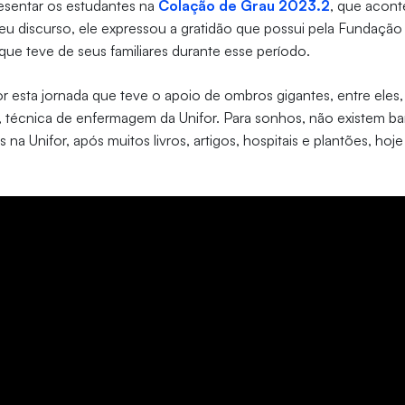
esentar os estudantes na
Colação de Grau 2023.2
, que acont
 seu discurso, ele expressou a gratidão que possui pela Fundaçã
ue teve de seus familiares durante esse período.
r esta jornada que teve o apoio de ombros gigantes, entre eles, 
je, técnica de enfermagem da Unifor. Para sonhos, não existem ba
 na Unifor, após muitos livros, artigos, hospitais e plantões, ho