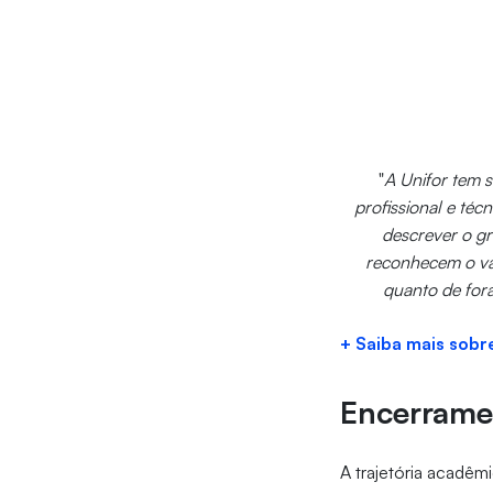
"
A Unifor tem s
profissional e téc
descrever o g
reconhecem o val
quanto de for
+ Saiba mais sobr
Encerrame
A trajetória acadêm