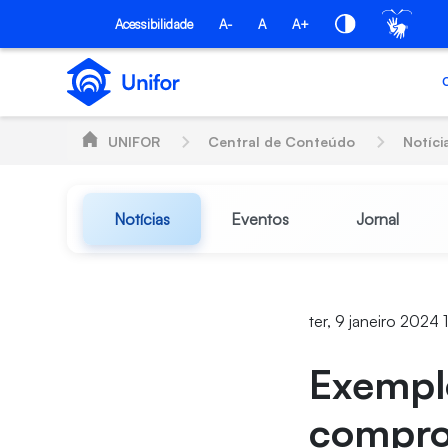
Pular para o Conteúdo principal
Acessibilidade
A-
A
A+
UNIFOR
Central de Conteúdo
Notíci
Notícias
Eventos
Jornal
ter, 9 janeiro 2024 
Exempl
compro