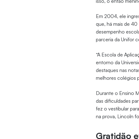
isso, o então menin
Em 2004, ele ingr
que, há mais de 40 
desempenho escolar,
parceria da Unifor 
“A Escola de Aplic
entorno da Univers
destaques nas nota
melhores colégios pa
Durante o Ensino M
das dificuldades par
fez o vestibular pa
na prova, Lincoln f
Gratidão 