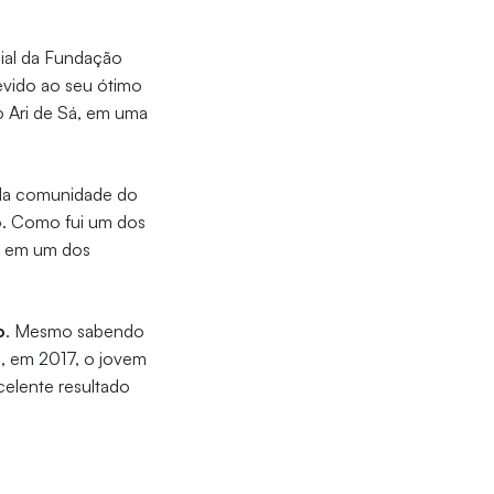
cial da Fundação
evido ao seu ótimo
o Ari de Sá, em uma
 da comunidade do
o. Como fui um dos
r em um dos
o
. Mesmo sabendo
ão, em 2017, o jovem
celente resultado