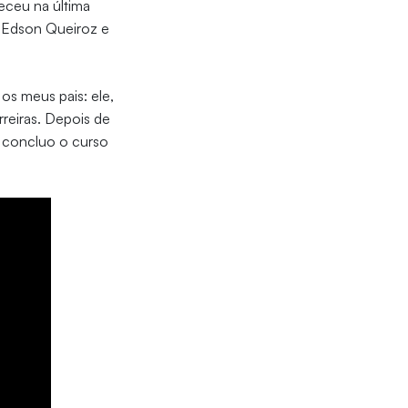
eceu na última
o Edson Queiroz e
os meus pais: ele,
rreiras. Depois de
je concluo o curso