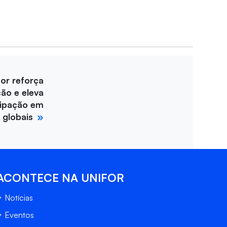
for reforça
ção e eleva
cipação em
 globais
ACONTECE NA UNIFOR
Notícias
Eventos