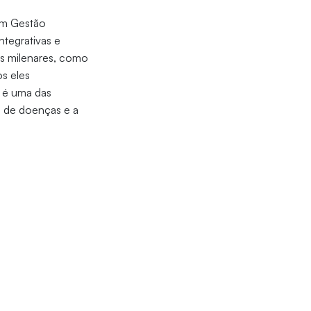
em Gestão
ntegrativas e
s milenares, como
os eles
é uma das
o de doenças e a