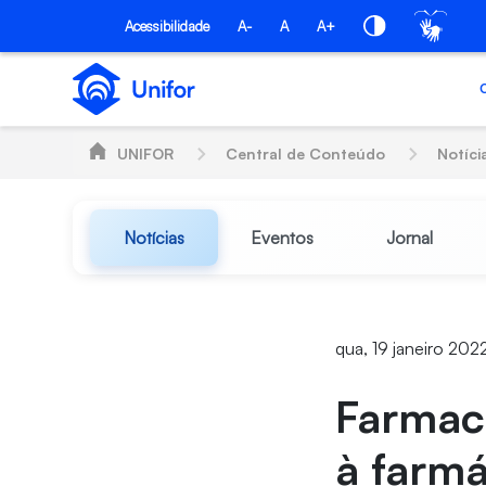
Pular para o Conteúdo principal
Acessibilidade
A-
A
A+
UNIFOR
Central de Conteúdo
Notíci
Notícias
Eventos
Jornal
qua, 19 janeiro 202
Farmacê
à farmá