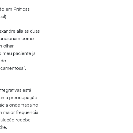
ão em Práticas
al)
xandre alia as duas
funcionam como
m olhar
o meu paciente já
 do
icamentosa”,
ntegrativas está
e uma preocupação
ácia onde trabalho
om maior frequência
opulação recebe
dre.