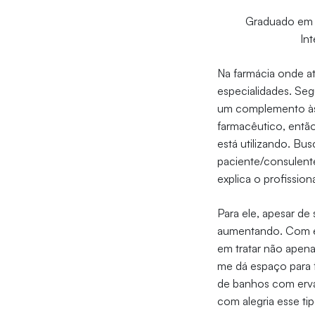
Graduado em F
In
Na farmácia onde at
especialidades. Se
um complemento à
farmacêutico, entã
está utilizando. Bu
paciente/consulent
explica o profissiona
Para ele, apesar de 
aumentando. Com el
em tratar não apena
me dá espaço para f
de banhos com ervas
com alegria esse ti