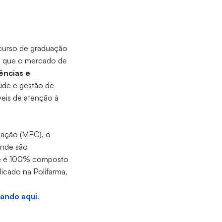
 curso de graduação
ao que o mercado de
ncias e
úde e gestão de
veis de atenção à
cação (MEC), o
onde são
ente é 100% composto
licado na Polifarma,
cando aqui
.