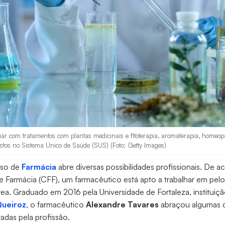
r com tratamentos com plantas medicinais e fitoterapia, aromaterapia, homeopati
istos no Sistema Único de Saúde (SUS) (Foto: Getty Images)
rso de
Farmácia
abre diversas possibilidades profissionais. De 
e Farmácia (CFF), um farmacêutico está apto a trabalhar em pe
rea. Graduado em 2016 pela Universidade de Fortaleza, instituiç
Queiroz
, o farmacêutico
Alexandre Tavares
abraçou algumas d
adas pela profissão.