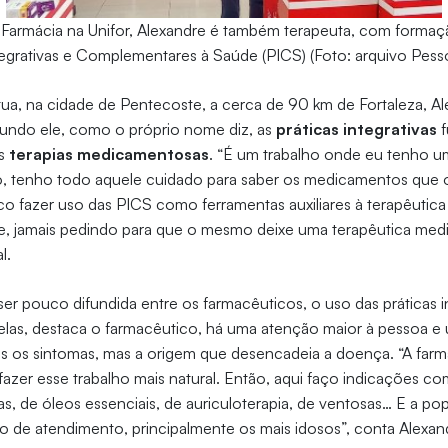
armácia na Unifor, Alexandre é também terapeuta, com formaç
tegrativas e Complementares à Saúde (PICS) (Foto: arquivo Pesso
ua, na cidade de Pentecoste, a cerca de 90 km de Fortaleza, Ale
gundo ele, como o próprio nome diz, as
práticas integrativas
s
terapias medicamentosas
. “É um trabalho onde eu tenho u
o, tenho todo aquele cuidado para saber os medicamentos que 
sco fazer uso das PICS como ferramentas auxiliares à terapêutica
e, jamais pedindo para que o mesmo deixe uma terapêutica med
l.
ser pouco difundida entre os farmacêuticos, o uso das práticas i
as, destaca o farmacêutico, há uma atenção maior à pessoa 
s os sintomas, mas a origem que desencadeia a doença. “A farm
azer esse trabalho mais natural. Então, aqui faço indicações c
, de óleos essenciais, de auriculoterapia, de ventosas… E a p
po de atendimento, principalmente os mais idosos”, conta Alexan