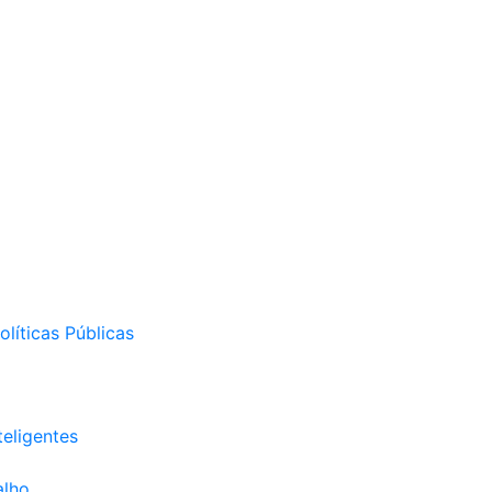
líticas Públicas
eligentes
alho