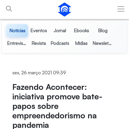
Pular para o Conteúdo principal
Notícias
Eventos
Jornal
Ebooks
Blog
Entrevistas
Revista
Podcasts
Mídias
Newsletter
sex, 26 março 2021 09:39
Fazendo Acontecer:
iniciativa promove bate-
papos sobre
empreendedorismo na
pandemia