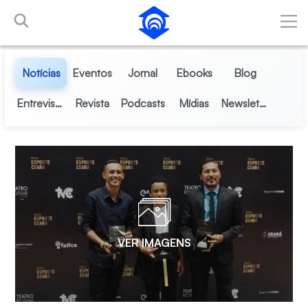
Pular para o Conteúdo principal
Notícias
Eventos
Jornal
Ebooks
Blog
Entrevistas
Revista
Podcasts
Mídias
Newsletter
VER IMAGENS