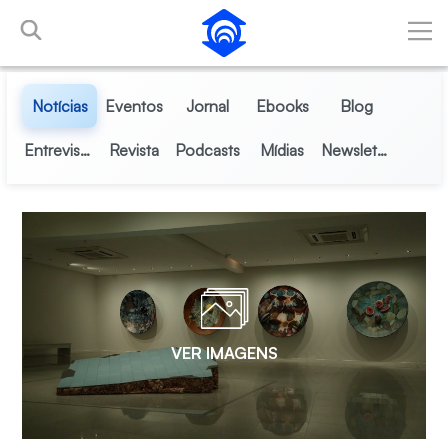
Pular para o Conteúdo principal
Notícias
Eventos
Jornal
Ebooks
Blog
Entrevistas
Revista
Podcasts
Mídias
Newsletter
VER IMAGENS