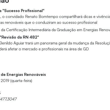
ção
a "Sucesso Profissional"
a, o convidado Renato Bomtempo compartilhará dicas e vivências
ias renováveis que o conduziram ao sucesso profissional
 da Certificação Intermediária da Graduação em Energias Renov
a "Revisão da RN 482"
enildo Aguiar trará um panorama geral da mudança da Resoluç
erá afetar o mercado e profissionais na área de GD
s de Energias Renováveis
2019 (quarta-feira)
3
3477.3047