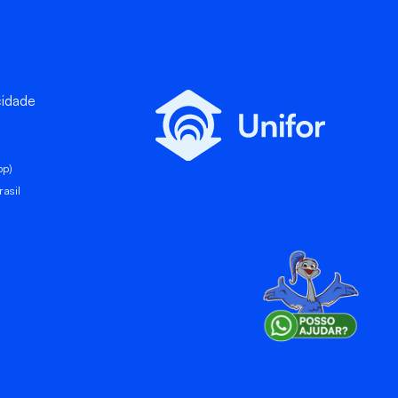
cidade
pp)
asil