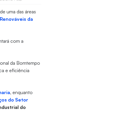
 de uma das áreas
Renováveis da
ontará com a
ssional da Bomtempo
ca e eficiência
aria
, enquanto
iços do Setor
ndustrial do