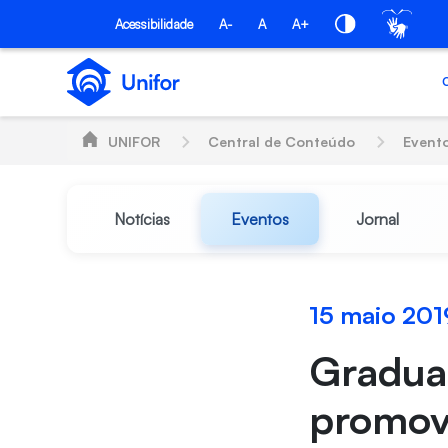
Pular para o Conteúdo principal
Acessibilidade
A-
A
A+
UNIFOR
Central de Conteúdo
Event
Notícias
Eventos
Jornal
15 maio 201
Gradua
promove