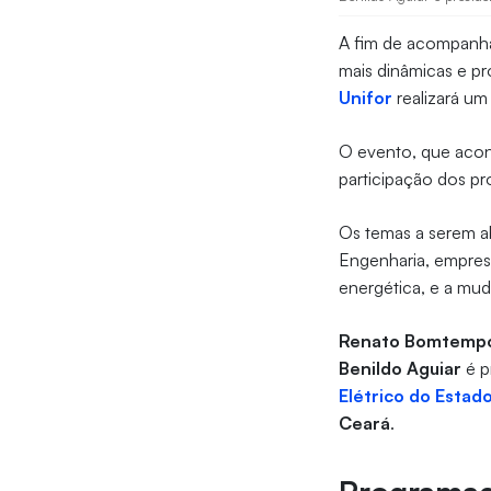
A fim de acompanha
mais dinâmicas e p
Unifor
realizará um
O evento, que acont
participação dos p
Os temas a serem ab
Engenharia, empresa
energética, e a mu
Renato Bomtemp
Benildo Aguiar
é p
Elétrico do Estad
Ceará
.