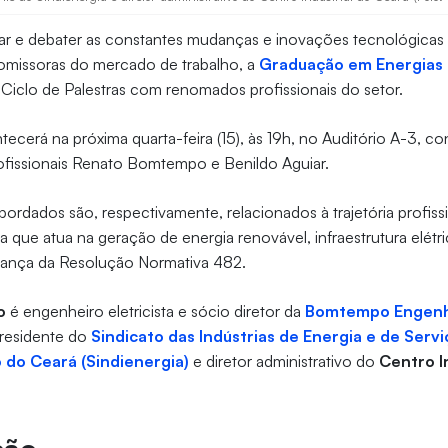
r e debater as constantes mudanças e inovações tecnológicas
romissoras do mercado de trabalho, a
Graduação em Energias 
 Ciclo de Palestras com renomados profissionais do setor.
ecerá na próxima quarta-feira (15), às 19h, no Auditório A-3, c
rofissionais Renato Bomtempo e Benildo Aguiar.
ordados são, respectivamente, relacionados à trajetória profi
 que atua na geração de energia renovável, infraestrutura elétri
dança da Resolução Normativa 482.
o
é engenheiro eletricista e sócio diretor da
Bomtempo Engenh
residente do
Sindicato das Indústrias de Energia e de Serv
o do Ceará (Sindienergia)
e diretor administrativo do
Centro I