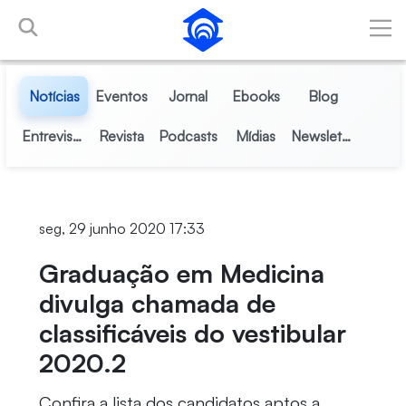
Pular para o Conteúdo principal
Notícias
Eventos
Jornal
Ebooks
Blog
Entrevistas
Revista
Podcasts
Mídias
Newsletter
seg, 29 junho 2020 17:33
Graduação em Medicina
divulga chamada de
classificáveis do vestibular
2020.2
Confira a lista dos candidatos aptos a