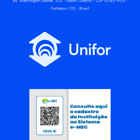
Av. Washington Soares, 1321 - Edson Queiroz - CEP 60811-905 -
Fortaleza / CE - Brasil