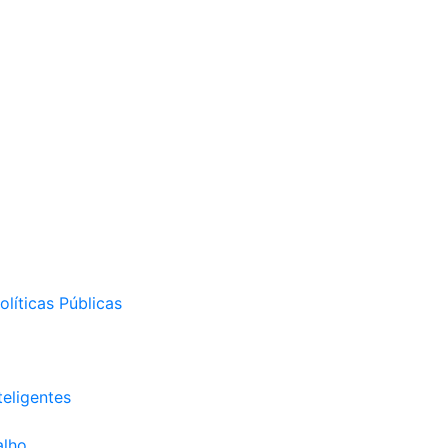
líticas Públicas
eligentes
alho