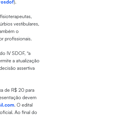
osdof
).
fisioterapeutas,
rbios vestibulares,
 também o
 profissionais.
 do IV SDOF, “a
rmite a atualização
decisão assertiva
axa de R$ 20 para
presentação devem
il.com
. O edital
ficial. Ao final do