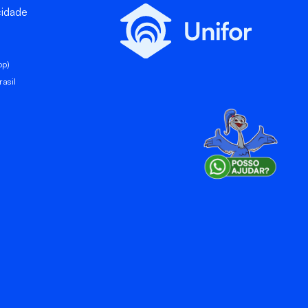
cidade
pp)
asil