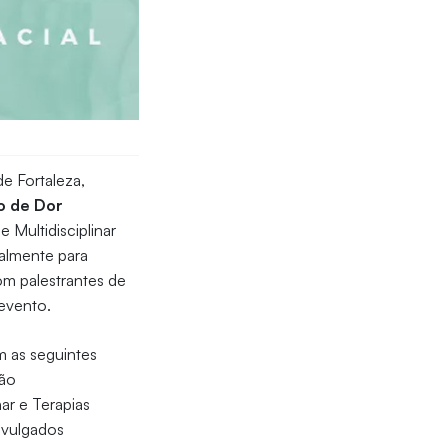
e Fortaleza,
o de Dor
 Multidisciplinar
palmente para
om palestrantes de
evento.
m as seguintes
ção
ar e Terapias
ivulgados