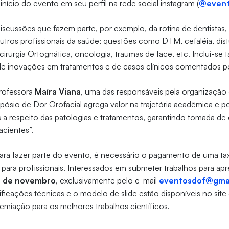
início do evento em seu perfil na rede social instagram (
@event
scussões que fazem parte, por exemplo, da rotina de dentistas, 
tros profissionais da saúde; questões como DTM, cefaléia, distú
cirurgia Ortognática, oncologia, traumas de face, etc. Inclui-se
e inovações em tratamentos e de casos clínicos comentados por
rofessora
Maíra Viana
, uma das responsáveis pela organização
pósio de Dor Orofacial agrega valor na trajetória acadêmica e pe
 respeito das patologias e tratamentos, garantindo tomada de 
acientes”.
 para fazer parte do evento, é necessário o pagamento de uma t
 para profissionais. Interessados em submeter trabalhos para a
 de novembro
, exclusivamente pelo e-mail
eventosdof@gma
icações técnicas e o modelo de slide estão disponíveis no site o
emiação para os melhores trabalhos científicos.