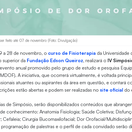
ser feito até 07 de novembro (Foto: Divulgação)
19 a 28 de novembro, o
curso de Fisioterapia
da Universidade d
no superior da
Fundação Edson Queiroz
, realizará o
IV Simpósi
 evento anual promovido pelo grupo de estudo e pesquisa Equipe
MDOF). A iniciativa, que ocorrerá virtualmente, é voltada princi
sionais atuantes ou aspirantes da área em questão, e contará c
nscrições estão abertas e podem ser realizadas no
site oficial
do 
ias de Simpósio, serão disponibilizados conteúdos que abrange
 de conhecimento: Anatomia Fisiologia; Saúde Coletiva; Disfun
Cefaleia; Cirurgia Bucomaxilofacial; Dor Orofacial/Multidisciplin
programação de palestras e o perfil de cada convidado serão d