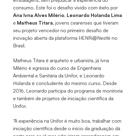
embalagens, sem prejudicar a experiência do
consumo. Este foi o desafio vivido com êxito por
Ana Ivna Alves Milério
,
Leonardo Holanda Lima
e
Matheus Titara
, jovens cearenses que tiveram
seu projeto vencedor no primeiro desafio de
inovação aberta da plataforma HENRi@Nestl
é
no
Brasil.
Matheus Titara é arquiteto e urbanista, já Ivna
Milério é egressa do curso de Engenharia
Ambiental e Sanitária da Unifor, e Leonardo
Holanda é concludente do mesmo curso. Desde
2016, Leonardo participa do programa de monitoria
e também de projetos de iniciação científica da
Unifor.
“A experiência na Unifor é muito boa, trabalhar com
iniciação científica desde o início da graduação dá