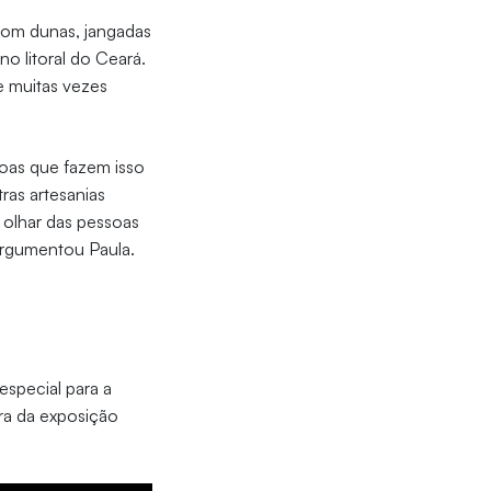
com dunas, jangadas
no litoral do Ceará.
e muitas vezes
soas que fazem isso
ras artesanias
 olhar das pessoas
 argumentou Paula.
special para a
ura da exposição