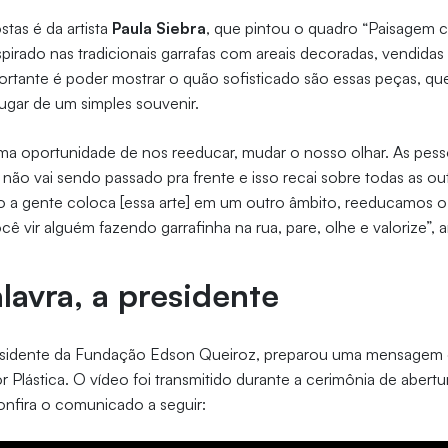
tas é da artista
Paula Siebra
, que pintou o quadro “Paisagem 
pirado nas tradicionais garrafas com areais decoradas, vendidas 
portante é poder mostrar o quão sofisticado são essas peças, qu
ugar de um simples souvenir.
uma oportunidade de nos reeducar, mudar o nosso olhar. As pes
 não vai sendo passado pra frente e isso recai sobre todas as out
o a gente coloca [essa arte] em um outro âmbito, reeducamos o
ê vir alguém fazendo garrafinha na rua, pare, olhe e valorize”,
lavra, a presidente
esidente da Fundação Edson Queiroz, preparou uma mensagem e
or Plástica. O vídeo foi transmitido durante a cerimônia de abert
Confira o comunicado a seguir: