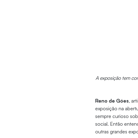
A exposição tem com
Reno de Góes
, ar
exposição na abertu
sempre curioso sob
social. Então ente
outras grandes expo