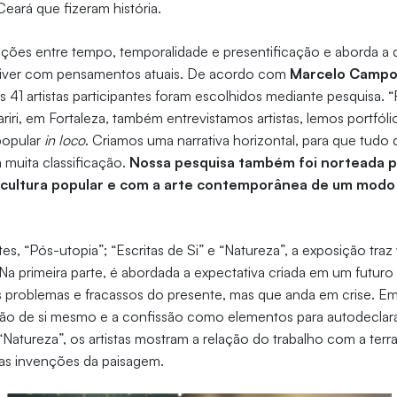
Ceará que fizeram história.
lações entre tempo, temporalidade e presentificação e aborda 
viver com pensamentos atuais. De acordo com
Marcelo Campo
 41 artistas participantes foram escolhidos mediante pesquisa. 
iri, em Fortaleza, também entrevistamos artistas, lemos portfóli
popular
in loco
. Criamos uma narrativa horizontal, para que tudo 
uita classificação.
Nossa pesquisa também foi norteada
 cultura popular e com a arte contemporânea de um modo 
tes, “Pós-utopia”; “Escritas de Si” e “Natureza”, a exposição traz
Na primeira parte, é abordada a expectativa criada em um futuro 
s problemas e fracassos do presente, mas que anda em crise. Em “
ação de si mesmo e a confissão como elementos para autodecla
“Natureza”, os artistas mostram a relação do trabalho com a terra
 as invenções da paisagem.