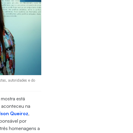
stas, autoridades e do
A mostra está
ra aconteceu na
son Queiroz
,
sponsável por
m três homenagens a