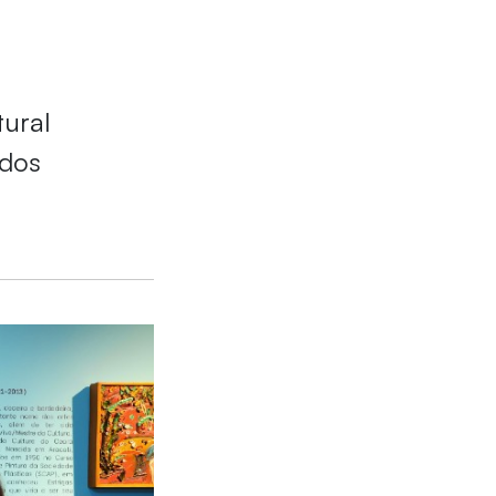
tural
ados