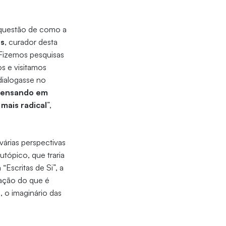
a questão de como a
s
, curador desta
“Fizemos pesquisas
os e visitamos
dialogasse no
 pensando em
mais radical
”,
 várias perspectivas
utópico, que traria
Escritas de Si”, a
ração do que é
, o imaginário das