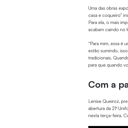
Uma das obras expos
casa e coqueiro” ins
Para ela, o mais im
acabam caindo no l
“Para mim, essa é 
estão sumindo, isso
tradicionais. Quand
para que quando voc
Com a pa
Lenise Queiroz, pr
abertura da 21ª Unif
nesta terça-feira. 