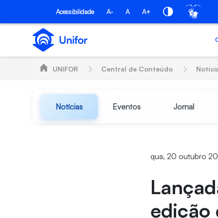
Pular para o Conteúdo principal
Acessibilidade
A-
A
A+
UNIFOR
Central de Conteúdo
Notíci
Notícias
Eventos
Jornal
qua, 20 outubro 20
Lançada
edição 