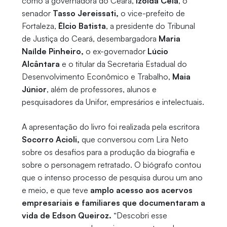
como a governadora do Ceará,
Izolda Cela
, o
senador
Tasso Jereissati,
o vice-prefeito de
Fortaleza,
Élcio Batista
, a presidente do Tribunal
de Justiça do Ceará, desembargadora
Maria
Naílde Pinheiro,
o ex-governador
Lúcio
Alcântara
e o titular da Secretaria Estadual do
Desenvolvimento Econômico e Trabalho,
Maia
Júnior
, além de professores, alunos e
pesquisadores da Unifor, empresários e intelectuais.
A apresentação do livro foi realizada pela escritora
Socorro Acioli,
que conversou com Lira Neto
sobre os desafios para a produção da biografia e
sobre o personagem retratado. O biógrafo contou
que o intenso processo de pesquisa durou um ano
e meio, e que teve
amplo acesso aos acervos
empresariais e familiares que documentaram a
vida de Edson Queiroz.
“Descobri esse