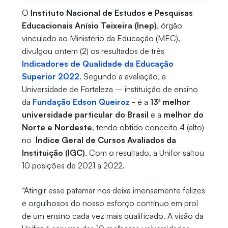
O
Instituto Nacional de Estudos e Pesquisas
Educacionais Anísio Teixeira (Inep)
, órgão
vinculado ao Ministério da Educação (MEC),
divulgou ontem (2) os resultados de três
Indicadores de Qualidade da Educação
Superior 2022
. Segundo a avaliação, a
Universidade de Fortaleza – instituição de ensino
da
Fundação Edson Queiroz
- é a
13ª melhor
universidade particular do Brasil
e a
melhor do
Norte e Nordeste
, tendo obtido conceito 4 (alto)
no
Índice Geral de Cursos Avaliados da
Instituição (IGC)
. Com o resultado, a Unifor saltou
10 posições de 2021 a 2022.
“Atingir esse patamar nos deixa imensamente felizes
e orgulhosos do nosso esforço contínuo em prol
de um ensino cada vez mais qualificado. A visão da