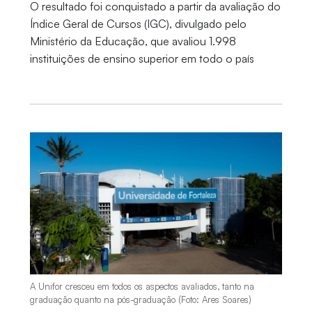
O resultado foi conquistado a partir da avaliação do
Índice Geral de Cursos (IGC), divulgado pelo
Ministério da Educação, que avaliou 1.998
instituições de ensino superior em todo o país
A Unifor cresceu em todos os aspectos avaliados, tanto na
graduação quanto na pós-graduação (Foto: Ares Soares)