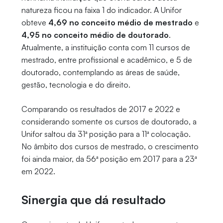
natureza ficou na faixa 1 do indicador. A Unifor
obteve
4,69 no conceito médio de mestrado
e
4,95 no conceito médio de doutorado
.
Atualmente, a instituição conta com 11 cursos de
mestrado, entre profissional e acadêmico, e 5 de
doutorado, contemplando as áreas de saúde,
gestão, tecnologia e do direito.
Comparando os resultados de 2017 e 2022 e
considerando somente os cursos de doutorado, a
Unifor saltou da 31ª posição para a 11ª colocação.
No âmbito dos cursos de mestrado, o crescimento
foi ainda maior, da 56ª posição em 2017 para a 23ª
em 2022.
Sinergia que dá resultado