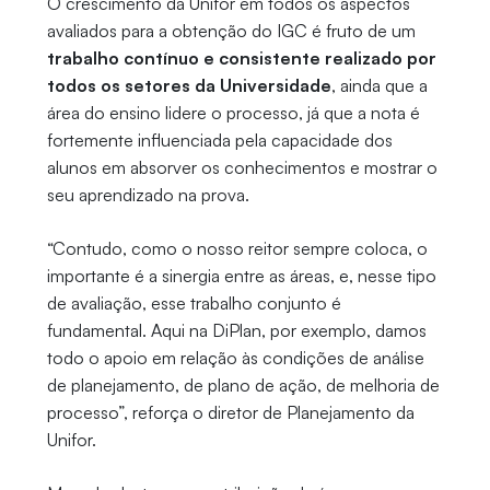
O crescimento da Unifor em todos os aspectos
avaliados para a obtenção do IGC é fruto de um
trabalho contínuo e consistente realizado por
todos os setores da Universidade
, ainda que a
área do ensino lidere o processo, já que a nota é
fortemente influenciada pela capacidade dos
alunos em absorver os conhecimentos e mostrar o
seu aprendizado na prova.
“Contudo, como o nosso reitor sempre coloca, o
importante é a sinergia entre as áreas, e, nesse tipo
de avaliação, esse trabalho conjunto é
fundamental. Aqui na DiPlan, por exemplo, damos
todo o apoio em relação às condições de análise
de planejamento, de plano de ação, de melhoria de
processo”, reforça o diretor de Planejamento da
Unifor.