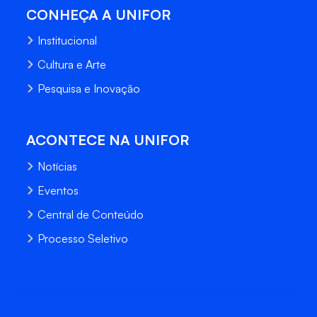
CONHEÇA A UNIFOR
Institucional
Cultura e Arte
Pesquisa e Inovação
ACONTECE NA UNIFOR
Notícias
Eventos
Central de Conteúdo
Processo Seletivo