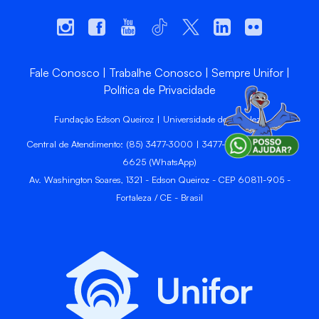
Fale Conosco
Trabalhe Conosco
Sempre Unifor
Política de Privacidade
Fundação Edson Queiroz | Universidade de Fortaleza
Central de Atendimento: (85) 3477-3000 | 3477-3400 | 99246-
6625 (WhatsApp)
Av. Washington Soares, 1321 - Edson Queiroz - CEP 60811-905 -
Fortaleza / CE - Brasil