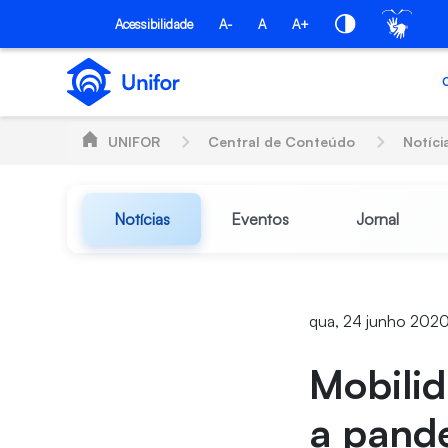
Pular para o Conteúdo principal
Acessibilidade
A-
A
A+
UNIFOR
Central de Conteúdo
Notíci
Notícias
Eventos
Jornal
qua, 24 junho 2020
Mobili
a pande