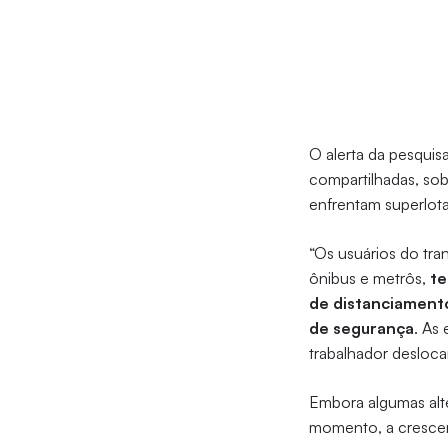
O alerta da pesqui
compartilhadas, sob
enfrentam superlot
“Os usuários do tra
ônibus e metrôs,
te
de distanciamento
de segurança
. As
trabalhador desloca
Embora algumas alt
momento, a crescen