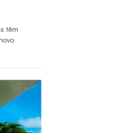
os têm
 novo