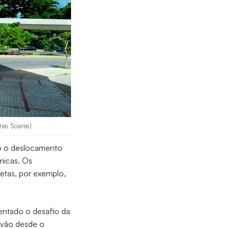
res Soares)
do o deslocamento
micas. Os
letas, por exemplo,
entado o desafio da
s vão desde o