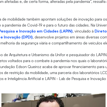
m afetadas e, de certa forma, alteradas pela pandemia”, ressalta
ea de mobilidade também apontam soluções de inovação para o
 a pandemia de Covid-19 e para o futuro das cidades. Na Univer
Pesquisa e Inovação em Cidades (LAPIN)
, vinculado à
Direto
e Inovação (DPDI)
, desenvolve projetos em
áreas diversas co
 melhoria da segurança viária e compartilhamento de veículos elé
so de Arquitetura e Urbanismo da Unifor e pesquisador do LAPIN
etos voltados para o combate à pandemia nos quais o laboratório 
 Fundação Edson Queiroz acaba de aprovar financiamento para 
s de restrição da mobilidade, uma parceria dos laboratórios LC
s e Inteligência Artificial e LAPIN - Lab de Pesquisa e Inovaçã