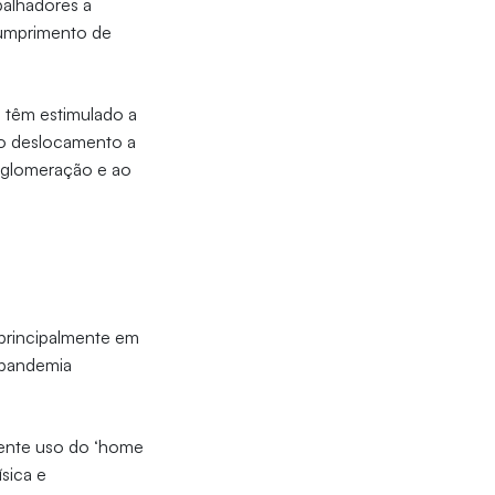
balhadores a
cumprimento de
 têm estimulado a
 o deslocamento a
 aglomeração e ao
 principalmente em
a pandemia
cente uso do ‘home
ísica e