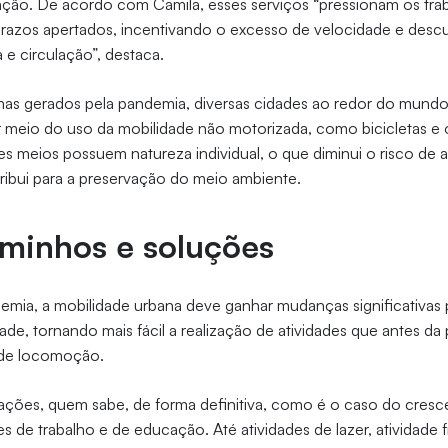
ão. De acordo com Camila, esses serviços “pressionam os tra
 prazos apertados, incentivando o excesso de velocidade e des
 e circulação”, destaca.
mas gerados pela pandemia, diversas cidades ao redor do mundo
or meio do uso da mobilidade não motorizada, como bicicletas e
es meios possuem natureza individual, o que diminui o risco de
bui para a preservação do meio ambiente.
minhos e soluções
emia, a mobilidade urbana deve ganhar mudanças significativas
dade, tornando mais fácil a realização de atividades que antes d
de locomoção.
ações, quem sabe, de forma definitiva, como é o caso do cres
des de trabalho e de educação. Até atividades de lazer, atividade f