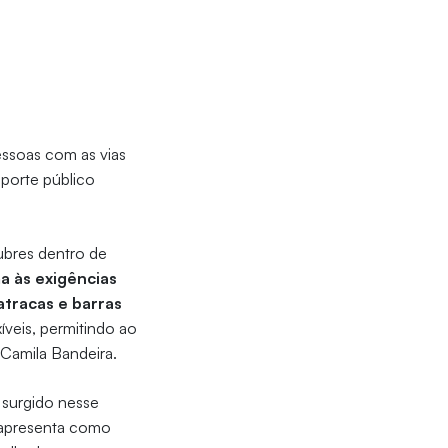
ssoas com as vias
sporte público
lubres dentro de
a às exigências
atracas e barras
íveis, permitindo ao
a Camila Bandeira.
 surgido nesse
 apresenta como