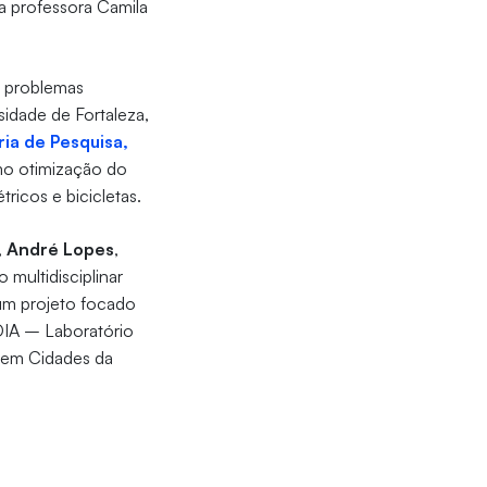
 a professora Camila
s problemas
sidade de Fortaleza,
ria de Pesquisa,
mo otimização do
tricos e bicicletas.
,
André Lopes
,
multidisciplinar
um projeto focado
DIA – Laboratório
o em Cidades da