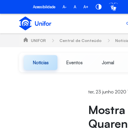
Pular para o Conteúdo principal
Acessibilidade
A-
A
A+
UNIFOR
Central de Conteúdo
Notíci
Notícias
Eventos
Jornal
ter, 23 junho 2020
Mostra 
Quarent