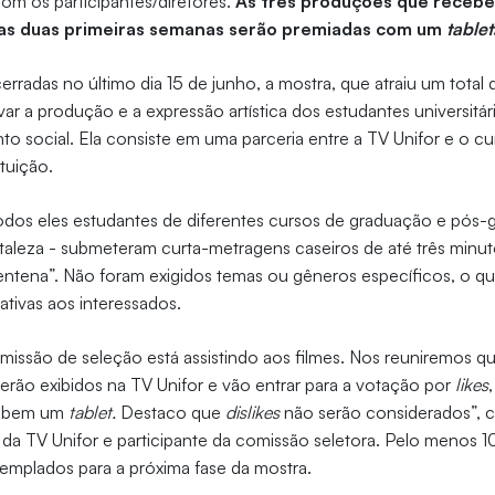
com os participantes/diretores.
As três produções que receb
nas duas primeiras semanas serão premiadas com um
tablet
rradas no último dia 15 de junho, a mostra, que atraiu um total 
var a produção e a expressão artística dos estudantes universitá
to social. Ela consiste em uma parceria entre a TV Unifor e o c
ituição.
todos eles estudantes de diferentes cursos de graduação e pós
taleza - submeteram curta-metragens caseiros de até três minuto
ntena”. Não foram exigidos temas ou gêneros específicos, o q
iativas aos interessados.
ssão de seleção está assistindo aos filmes. Nos reuniremos quin
 serão exibidos na TV Unifor e vão entrar para a votação por
likes
cebem um
tablet.
Destaco que
dislikes
não serão considerados”, c
or da TV Unifor e participante da comissão seletora. Pelo menos 
templados para a próxima fase da mostra.