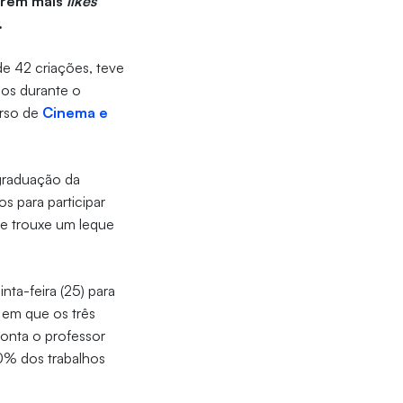
erem mais
likes
.
de 42 criações, teve
rios durante o
urso de
Cinema e
-graduação da
s para participar
ue trouxe um leque
ta-feira (25) para
, em que os três
onta o professor
10% dos trabalhos