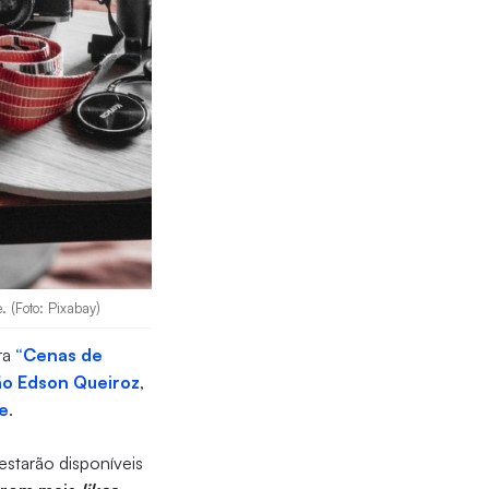
 (Foto: Pixabay)
ra
“Cenas de
o Edson Queiroz
,
e
.
 estarão disponíveis