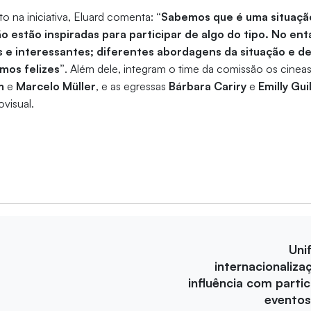
 na iniciativa, Eluard comenta:
“Sabemos que é uma situação 
o estão inspiradas para participar de algo do tipo. No e
is e interessantes; diferentes abordagens da situação e d
amos felizes”
. Além dele, integram o time da comissão os cinea
im
e
Marcelo Müller
, e as egressas
Bárbara Cariry
e
Emilly Gu
visual.
Uni
internacionaliza
influência com parti
eventos