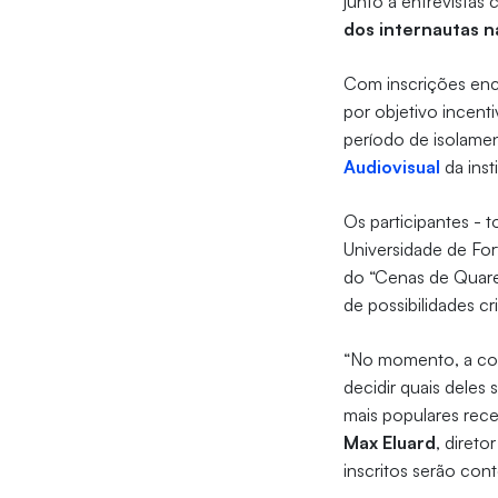
junto a entrevistas 
dos internautas 
Com inscrições ence
por objetivo incenti
período de isolamen
Audiovisual
da inst
Os participantes - 
Universidade de For
do “Cenas de Quare
de possibilidades cr
“No momento, a comi
decidir quais deles
mais populares re
Max Eluard
, diret
inscritos serão con