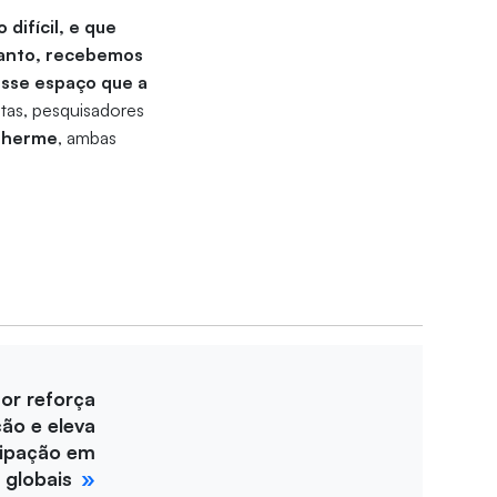
difícil, e que
ntanto, recebemos
esse espaço que a
stas, pesquisadores
ilherme
, ambas
for reforça
ção e eleva
cipação em
 globais