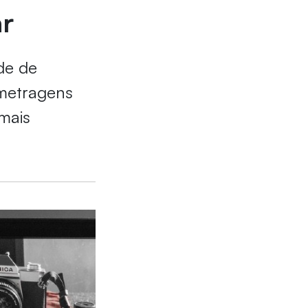
r
de de
s-metragens
mais