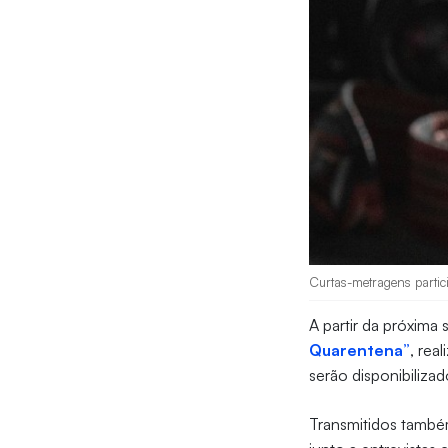
Curtas-metragens partic
A partir da próxima
Quarentena”
, rea
serão disponibiliza
Transmitidos tamb