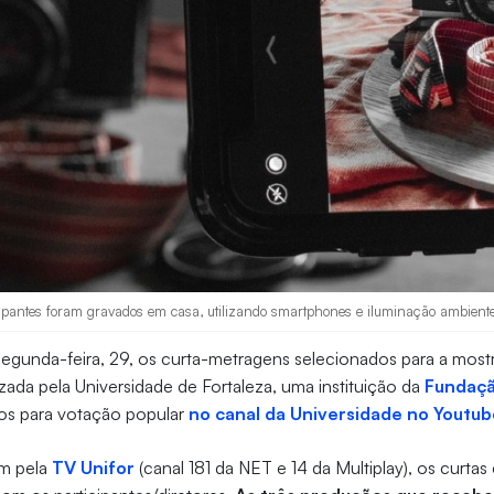
ipantes foram gravados em casa, utilizando smartphones e iluminação ambiente.
 segunda-feira, 29, os curta-metragens selecionados para a most
lizada pela Universidade de Fortaleza, uma instituição da
Fundaçã
dos para votação popular
no canal da Universidade no Youtub
ém pela
TV Unifor
(canal 181 da NET e 14 da Multiplay), os curtas