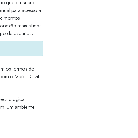
rio que o usuário
anual para acesso à
edimentos
conexão mais eficaz
po de usuários.
om os termos de
e com o Marco Civil
 tecnológica
im, um ambiente