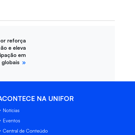
for reforça
ção e eleva
cipação em
 globais
ACONTECE NA UNIFOR
Notícias
Eventos
Central de Conteúdo