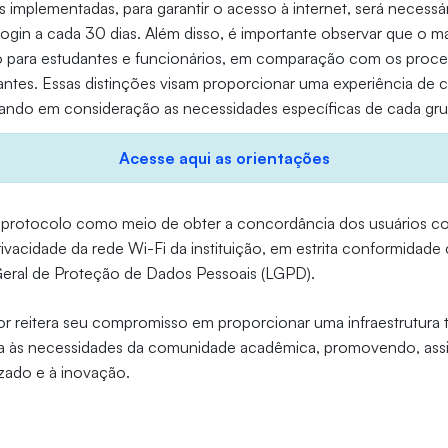
 implementadas, para garantir o acesso à internet, será necessá
login a cada 30 dias. Além disso, é importante observar que o m
nto para estudantes e funcionários, em comparação com os proc
tantes. Essas distinções visam proporcionar uma experiência de 
vando em consideração as necessidades específicas de cada gru
Acesse aqui as orientações
e protocolo como meio de obter a concordância dos usuários c
privacidade da rede Wi-Fi da instituição, em estrita conformidad
 Geral de Proteção de Dados Pessoais (LGPD).
or reitera seu compromisso em proporcionar uma infraestrutura
a às necessidades da comunidade acadêmica, promovendo, ass
zado e à inovação.