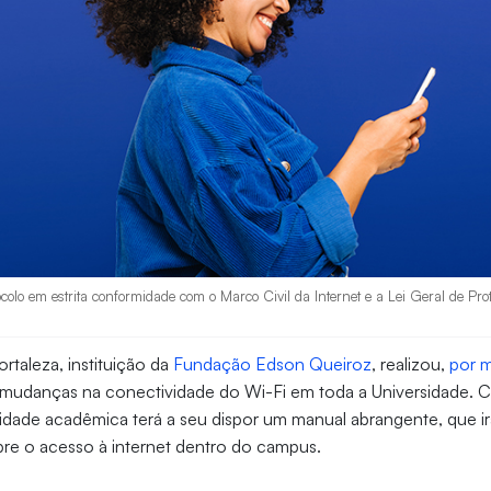
ocolo em estrita conformidade com o Marco Civil da Internet e a Lei Geral de Pr
rtaleza, instituição da
Fundação Edson Queiroz
, realizou,
por m
 mudanças na conectividade do Wi-Fi em toda a Universidade. 
idade acadêmica terá a seu dispor um manual abrangente, que irá
bre o acesso à internet dentro do campus.