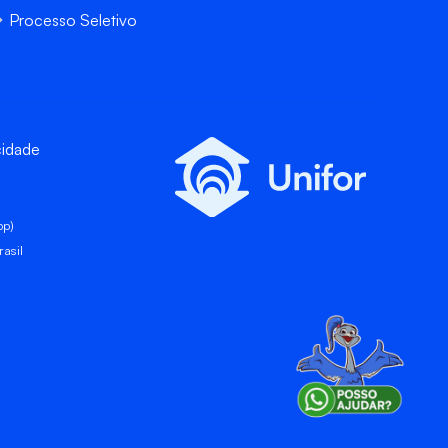
Processo Seletivo
cidade
pp)
asil