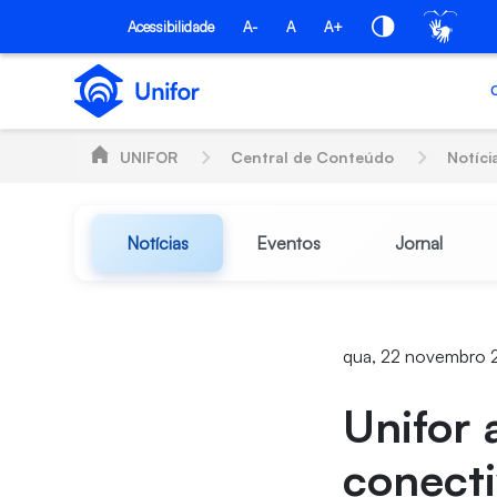
Pular para o Conteúdo principal
Acessibilidade
A-
A
A+
UNIFOR
Central de Conteúdo
Notíci
Notícias
Eventos
Jornal
qua, 22 novembro 
Unifor 
conecti