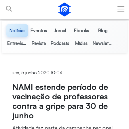
Pular para o Conteúdo principal
Notícias
Eventos
Jornal
Ebooks
Blog
Entrevistas
Revista
Podcasts
Mídias
Newsletter
sex, 5 junho 2020 10:04
NAMI estende período de
vacinação de professores
contra a gripe para 30 de
junho
Atividade faz parte da campanha nacional